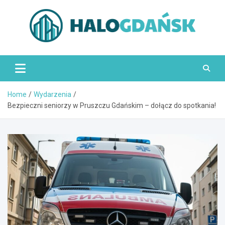
Skip
to
content
HaloGdańsk.pl
Home
Wydarzenia
Bezpieczni seniorzy w Pruszczu Gdańskim – dołącz do spotkania!