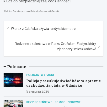
klucz do bezpieczniejszej codzienności.
Źródło: facebook.com/MiastoPruszczGdanski
Nawigacja
Wiersz z Gdańska ożywia londyńskie metro
wpisu
Rodzinne szaleństwo w Parku Oruńskim: Festyn, który
zjednoczył mieszkańców!
Polecane
POLICJA
WYPADKI
Policja poszukuje świadków w sprawie
uszkodzenia ciała w Gdańsku
5 sierpnia 2026
BEZPIECZEŃSTWO
POMOC
ZDROWIE