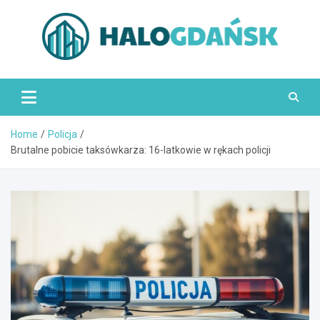
Skip
to
content
HaloGdańsk.pl
Home
Policja
Brutalne pobicie taksówkarza: 16-latkowie w rękach policji