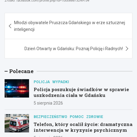
Źródło: facebook.com/profile.php?id=100066673249154
Nawigacja
Młodzi obywatele Pruszcza Gdańskiego w erze sztucznej
wpisu
inteligencji
Dzień Otwarty w Gdańsku: Poznaj Policję i Radnych!
Polecane
POLICJA
WYPADKI
Policja poszukuje świadków w sprawie
uszkodzenia ciała w Gdańsku
5 sierpnia 2026
BEZPIECZEŃSTWO
POMOC
ZDROWIE
Telefon, który ocalił życie: dramatyczna
interwencja w kryzysie psychicznym