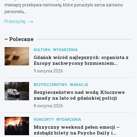
miesięcy przebywa niemowlę, które poruszyło serca zarówno
personelu,…
Przeczytaj
Polecane
KULTURA
WYDARZENIA
Gdańsk wśród najlepszych: organista z
Europy zachwycony brzmieniem
kościoła św. Mikołaja
9 sierpnia 2026
BEZPIECZEŃSTWO
WAKACJE
Bezpieczeństwo nad wodą: Kluczowe
zasady na lato od gdańskiej policji
8 sierpnia 2026
KONCERTY
WYDARZENIA
Muzyczny weekend pełen emocji –
zdobądź bilety na Psycho Daily i