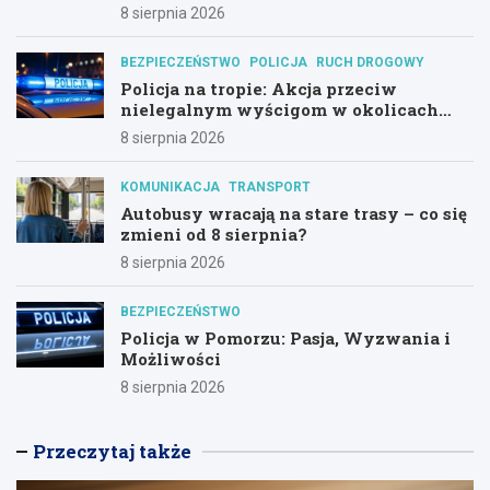
Alternatywny Las!
8 sierpnia 2026
BEZPIECZEŃSTWO
POLICJA
RUCH DROGOWY
Policja na tropie: Akcja przeciw
nielegalnym wyścigom w okolicach
Hali Olivia
8 sierpnia 2026
KOMUNIKACJA
TRANSPORT
Autobusy wracają na stare trasy – co się
zmieni od 8 sierpnia?
8 sierpnia 2026
BEZPIECZEŃSTWO
Policja w Pomorzu: Pasja, Wyzwania i
Możliwości
8 sierpnia 2026
Przeczytaj także