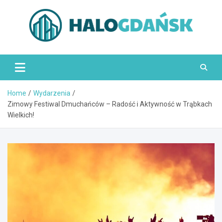
Skip
to
content
HaloGdańsk.pl
Home
Wydarzenia
Zimowy Festiwal Dmuchańców – Radość i Aktywność w Trąbkach
Wielkich!