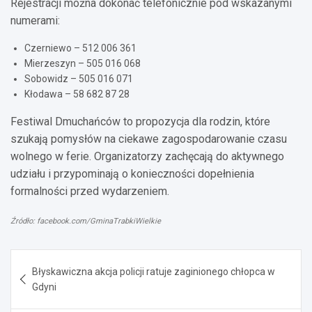
Rejestracji można dokonać telefonicznie pod wskazanymi
numerami:
Czerniewo – 512 006 361
Mierzeszyn – 505 016 068
Sobowidz – 505 016 071
Kłodawa – 58 682 87 28
Festiwal Dmuchańców to propozycja dla rodzin, które
szukają pomysłów na ciekawe zagospodarowanie czasu
wolnego w ferie. Organizatorzy zachęcają do aktywnego
udziału i przypominają o konieczności dopełnienia
formalności przed wydarzeniem.
Źródło: facebook.com/GminaTrabkiWielkie
Nawigacja
Błyskawiczna akcja policji ratuje zaginionego chłopca w
wpisu
Gdyni