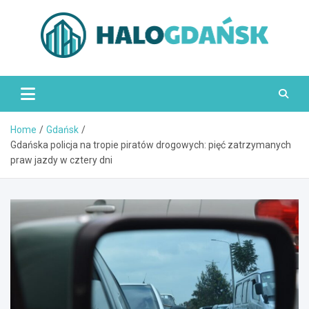
Skip
to
content
HaloGdańsk.pl
Home
Gdańsk
Gdańska policja na tropie piratów drogowych: pięć zatrzymanych
praw jazdy w cztery dni