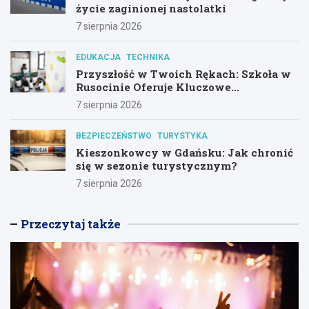
życie zaginionej nastolatki
7 sierpnia 2026
EDUKACJA
TECHNIKA
Przyszłość w Twoich Rękach: Szkoła w
Rusocinie Oferuje Kluczowe
Umiejętności
7 sierpnia 2026
BEZPIECZEŃSTWO
TURYSTYKA
Kieszonkowcy w Gdańsku: Jak chronić
się w sezonie turystycznym?
7 sierpnia 2026
Przeczytaj także