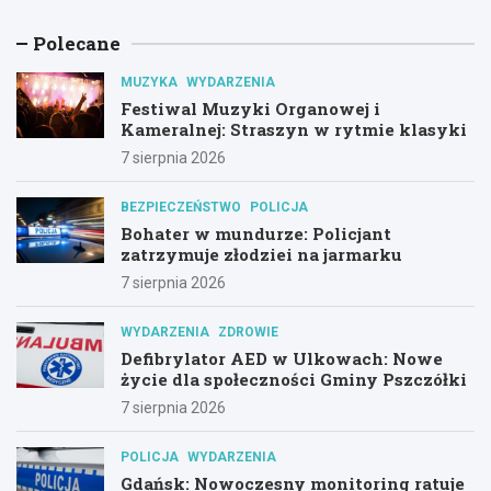
Polecane
MUZYKA
WYDARZENIA
Festiwal Muzyki Organowej i
Kameralnej: Straszyn w rytmie klasyki
7 sierpnia 2026
BEZPIECZEŃSTWO
POLICJA
Bohater w mundurze: Policjant
zatrzymuje złodziei na jarmarku
7 sierpnia 2026
WYDARZENIA
ZDROWIE
Defibrylator AED w Ulkowach: Nowe
życie dla społeczności Gminy Pszczółki
7 sierpnia 2026
POLICJA
WYDARZENIA
Gdańsk: Nowoczesny monitoring ratuje