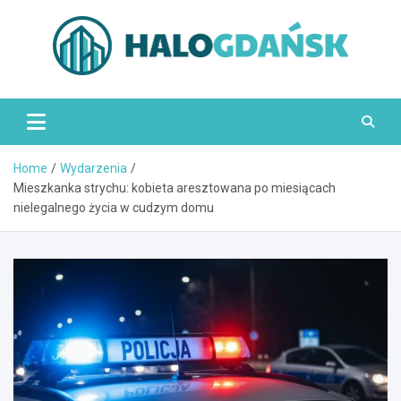
Skip
to
content
HaloGdańsk.pl
Home
Wydarzenia
Mieszkanka strychu: kobieta aresztowana po miesiącach
nielegalnego życia w cudzym domu