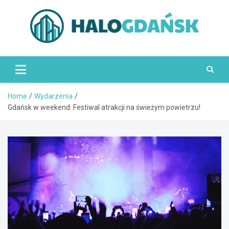
Skip
to
content
HaloGdańsk.pl
Home
Wydarzenia
Gdańsk w weekend: Festiwal atrakcji na świeżym powietrzu!