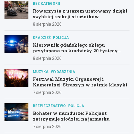
BEZ KATEGORII
Rowerzysta z urazem uratowany dzięki
szybkiej reakcji strażników
8 sierpnia 2026
KRADZIEŻ
POLICJA
Kierownik gdańskiego sklepu
przyłapana na kradzieży 20 tysięcy
złotych z utargu
8 sierpnia 2026
MUZYKA
WYDARZENIA
Festiwal Muzyki Organowej i
Kameralnej: Straszyn w rytmie klasyki
7 sierpnia 2026
BEZPIECZEŃSTWO
POLICJA
Bohater w mundurze: Policjant
zatrzymuje złodziei na jarmarku
7 sierpnia 2026