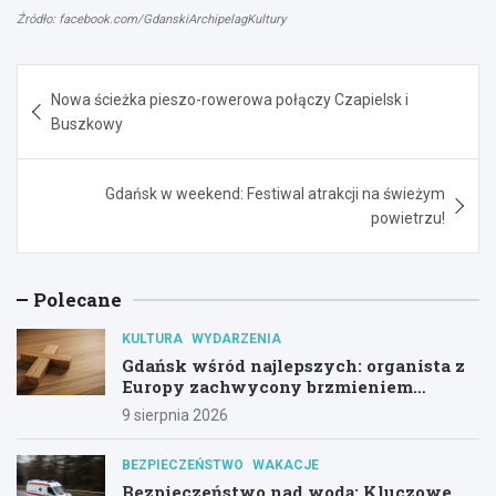
Źródło: facebook.com/GdanskiArchipelagKultury
Nawigacja
Nowa ścieżka pieszo-rowerowa połączy Czapielsk i
wpisu
Buszkowy
Gdańsk w weekend: Festiwal atrakcji na świeżym
powietrzu!
Polecane
KULTURA
WYDARZENIA
Gdańsk wśród najlepszych: organista z
Europy zachwycony brzmieniem
kościoła św. Mikołaja
9 sierpnia 2026
BEZPIECZEŃSTWO
WAKACJE
Bezpieczeństwo nad wodą: Kluczowe