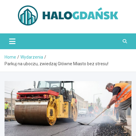
Skip
to
content
HaloGdańsk.pl
Home
Wydarzenia
Parkuj na uboczu, zwiedzaj Główne Miasto bez stresu!