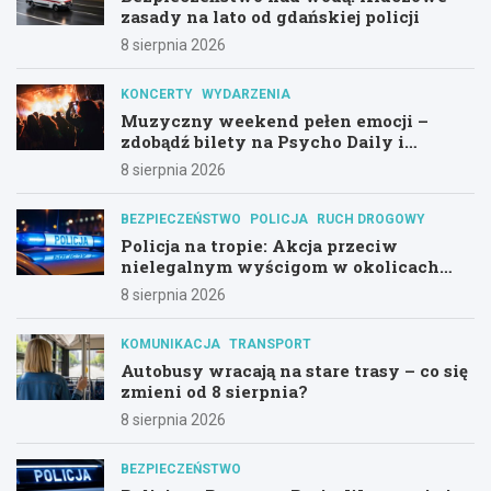
zasady na lato od gdańskiej policji
8 sierpnia 2026
KONCERTY
WYDARZENIA
Muzyczny weekend pełen emocji –
zdobądź bilety na Psycho Daily i
Alternatywny Las!
8 sierpnia 2026
BEZPIECZEŃSTWO
POLICJA
RUCH DROGOWY
Policja na tropie: Akcja przeciw
nielegalnym wyścigom w okolicach
Hali Olivia
8 sierpnia 2026
KOMUNIKACJA
TRANSPORT
Autobusy wracają na stare trasy – co się
zmieni od 8 sierpnia?
8 sierpnia 2026
BEZPIECZEŃSTWO