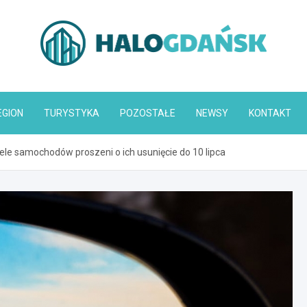
HaloGdańsk.pl
EGION
TURYSTYKA
POZOSTAŁE
NEWSY
KONTAKT
ele samochodów proszeni o ich usunięcie do 10 lipca