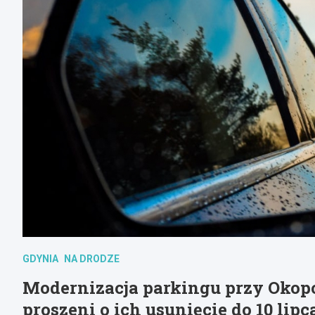
GDYNIA
NA DRODZE
Modernizacja parkingu przy Okop
proszeni o ich usunięcie do 10 lipc