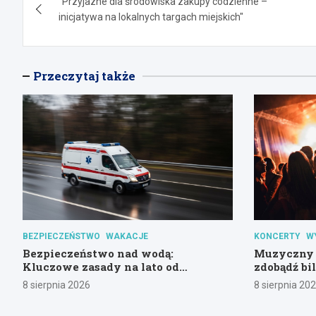
"Przyjazne dla środowiska zakupy codzienne –
wpisu
inicjatywa na lokalnych targach miejskich"
Przeczytaj także
BEZPIECZEŃSTWO
WAKACJE
KONCERTY
W
Bezpieczeństwo nad wodą:
Muzyczny 
Kluczowe zasady na lato od
zdobądź bi
gdańskiej policji
Alternaty
8 sierpnia 2026
8 sierpnia 20