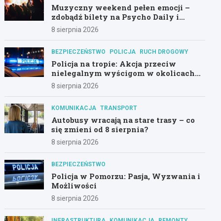
Muzyczny weekend pełen emocji –
zdobądź bilety na Psycho Daily i
Alternatywny Las!
8 sierpnia 2026
BEZPIECZEŃSTWO
POLICJA
RUCH DROGOWY
Policja na tropie: Akcja przeciw
nielegalnym wyścigom w okolicach
Hali Olivia
8 sierpnia 2026
KOMUNIKACJA
TRANSPORT
Autobusy wracają na stare trasy – co
się zmieni od 8 sierpnia?
8 sierpnia 2026
BEZPIECZEŃSTWO
Policja w Pomorzu: Pasja, Wyzwania i
Możliwości
8 sierpnia 2026
INFRASTRUKTURA
KOMUNIKACJA
REMONTY