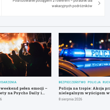
Podróżowanie pociągiem z rowerem – poradnik dla
wakacyjnych podróżników
YDARZENIA
BEZPIECZEŃSTWO
POLICJA
RUC
weekend pełen emocji –
Policja na tropie: Akcja p
lety na Psycho Daily i
nielegalnym wyścigom w
wny Las!
Hali Olivia
26
8 sierpnia 2026