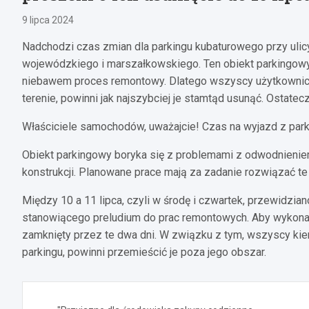
9 lipca 2024
Nadchodzi czas zmian dla parkingu kubaturowego przy ulicy
wojewódzkiego i marszałkowskiego. Ten obiekt parkingowy, 
niebawem proces remontowy. Dlatego wszyscy użytkownicy,
terenie, powinni jak najszybciej je stamtąd usunąć. Ostatecz
Właściciele samochodów, uważajcie! Czas na wyjazd z par
Obiekt parkingowy boryka się z problemami z odwodnieniem
konstrukcji. Planowane prace mają za zadanie rozwiązać te 
Między 10 a 11 lipca, czyli w środę i czwartek, przewidzia
stanowiącego preludium do prac remontowych. Aby wykonana
zamknięty przez te dwa dni. W związku z tym, wszyscy kie
parkingu, powinni przemieścić je poza jego obszar.
Nawigacja