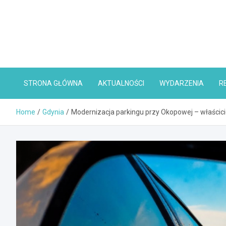
Skip
to
content
STRONA GŁÓWNA
AKTUALNOŚCI
WYDARZENIA
R
Home
Gdynia
Modernizacja parkingu przy Okopowej – właścici