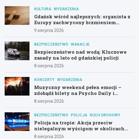
KULTURA
WYDARZENIA
Gdańsk wśród najlepszych: organista z
Europy zachwycony brzmieniem
kościoła św. Mikołaja
9 sierpnia 2026
BEZPIECZEŃSTWO
WAKACJE
Bezpieczeństwo nad wodą: Kluczowe
zasady na lato od gdańskiej policji
8 sierpnia 2026
KONCERTY
WYDARZENIA
Muzyczny weekend pełen emocji –
zdobądź bilety na Psycho Daily i
Alternatywny Las!
8 sierpnia 2026
BEZPIECZEŃSTWO
POLICJA
RUCH DROGOWY
Policja na tropie: Akcja przeciw
nielegalnym wyścigom w okolicach
Hali Olivia
8 sierpnia 2026