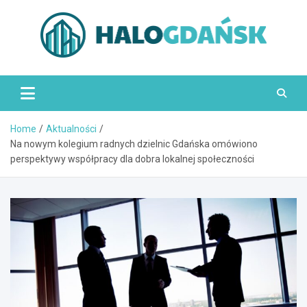
Skip
to
content
HaloGdańsk.pl
Home
Aktualności
Na nowym kolegium radnych dzielnic Gdańska omówiono
perspektywy współpracy dla dobra lokalnej społeczności