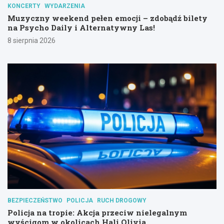
KONCERTY
WYDARZENIA
Muzyczny weekend pełen emocji – zdobądź bilety
na Psycho Daily i Alternatywny Las!
8 sierpnia 2026
BEZPIECZEŃSTWO
POLICJA
RUCH DROGOWY
Policja na tropie: Akcja przeciw nielegalnym
wyścigom w okolicach Hali Olivia