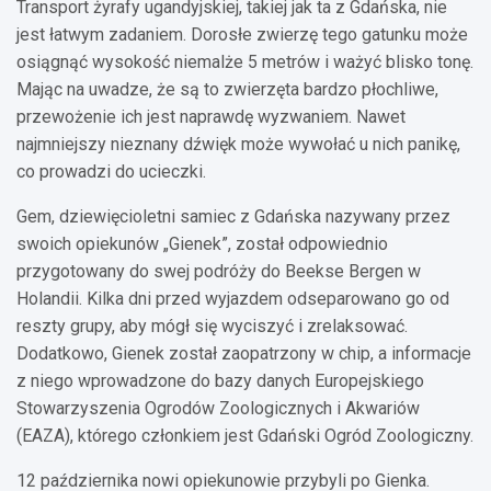
Transport żyrafy ugandyjskiej, takiej jak ta z Gdańska, nie
jest łatwym zadaniem. Dorosłe zwierzę tego gatunku może
osiągnąć wysokość niemalże 5 metrów i ważyć blisko tonę.
Mając na uwadze, że są to zwierzęta bardzo płochliwe,
przewożenie ich jest naprawdę wyzwaniem. Nawet
najmniejszy nieznany dźwięk może wywołać u nich panikę,
co prowadzi do ucieczki.
Gem, dziewięcioletni samiec z Gdańska nazywany przez
swoich opiekunów „Gienek”, został odpowiednio
przygotowany do swej podróży do Beekse Bergen w
Holandii. Kilka dni przed wyjazdem odseparowano go od
reszty grupy, aby mógł się wyciszyć i zrelaksować.
Dodatkowo, Gienek został zaopatrzony w chip, a informacje
z niego wprowadzone do bazy danych Europejskiego
Stowarzyszenia Ogrodów Zoologicznych i Akwariów
(EAZA), którego członkiem jest Gdański Ogród Zoologiczny.
12 października nowi opiekunowie przybyli po Gienka.