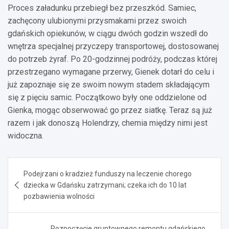
Proces załadunku przebiegł bez przeszkód. Samiec,
zachęcony ulubionymi przysmakami przez swoich
gdańskich opiekunów, w ciągu dwóch godzin wszedł do
wnętrza specjalnej przyczepy transportowej, dostosowanej
do potrzeb żyraf. Po 20-godzinnej podróży, podczas której
przestrzegano wymagane przerwy, Gienek dotarł do celu i
już zapoznaje się ze swoim nowym stadem składającym
się z pięciu samic. Początkowo były one oddzielone od
Gienka, mogąc obserwować go przez siatkę. Teraz są już
razem i jak donoszą Holendrzy, chemia między nimi jest
widoczna.
Nawigacja
Podejrzani o kradzież funduszy na leczenie chorego
wpisu
dziecka w Gdańsku zatrzymani; czeka ich do 10 lat
pozbawienia wolności
Rozpoczęcie gruntownego remontu gdańskiego