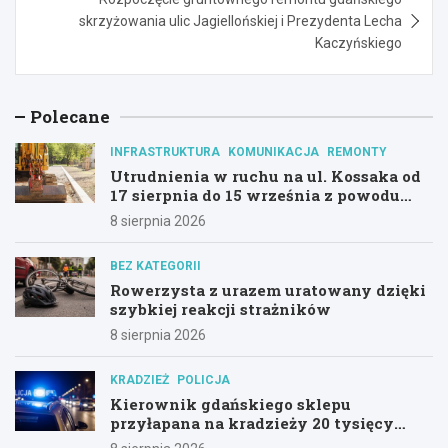
skrzyżowania ulic Jagiellońskiej i Prezydenta Lecha
Kaczyńskiego
Polecane
INFRASTRUKTURA
KOMUNIKACJA
REMONTY
Utrudnienia w ruchu na ul. Kossaka od
17 sierpnia do 15 września z powodu
modernizacji
8 sierpnia 2026
BEZ KATEGORII
Rowerzysta z urazem uratowany dzięki
szybkiej reakcji strażników
8 sierpnia 2026
KRADZIEŻ
POLICJA
Kierownik gdańskiego sklepu
przyłapana na kradzieży 20 tysięcy
złotych z utargu