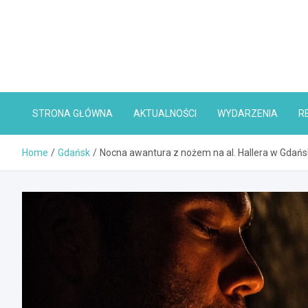
Skip
to
content
STRONA GŁÓWNA
AKTUALNOŚCI
WYDARZENIA
R
Home
Gdańsk
Nocna awantura z nożem na al. Hallera w Gdań