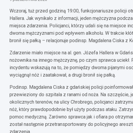
Wczoraj, tuż przed godziną 19:00, funkcjonariusze policji o
Hallera. Jak wynikało z informacji, jeden mężczyzna podc
miejsca zdarzenia. Policjanci, którzy udali się na miejsce i
dwoma mężczyznami pod wpływem alkoholu. W trakcie kłótni 
bronił się pałką – relacjonuje podinsp. Magdalena Ciska z 
Zdarzenie miało miejsce na al. gen. Józefa Hallera w Gdań
nożownika na innego mężczyznę, po czym sprawca uciekł. 
incydentu wskazują na to, że pomiędzy dwoma pijanymi osob
wyciągnął nóż i zaatakował, a drugi bronił się pałką.
Podinsp. Magdalena Ciska z gdańskiej policji poinformowa
przewieziony do szpitala z ranami od noża. Na szczęście, 
okolicznych terenów, na ulicy Chrobrego, policjanci zatrzy
nóż, który prawdopodobnie był użyty podczas ataku. Zatrzym
pomoc medyczną. Zarówno sprawca jak i ofiara po otrzyma
został następnie przetransportowany do policyjnego aresztu
zdarzenia.