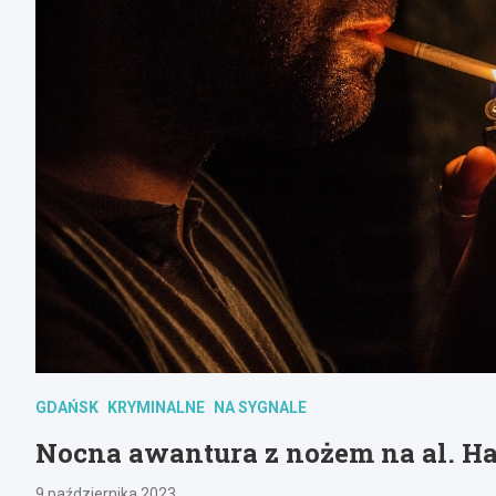
GDAŃSK
KRYMINALNE
NA SYGNALE
Nocna awantura z nożem na al. H
9 października 2023