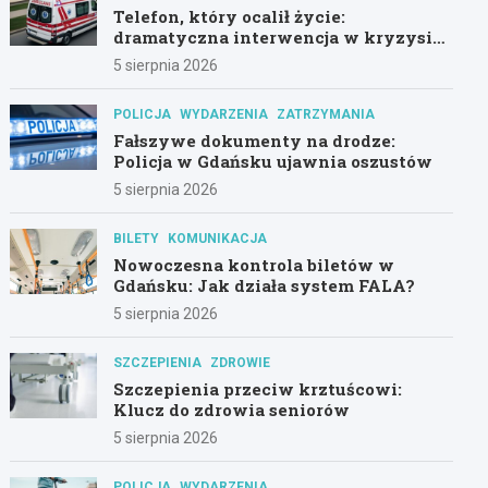
Telefon, który ocalił życie:
dramatyczna interwencja w kryzysie
psychicznym
5 sierpnia 2026
POLICJA
WYDARZENIA
ZATRZYMANIA
Fałszywe dokumenty na drodze:
Policja w Gdańsku ujawnia oszustów
5 sierpnia 2026
BILETY
KOMUNIKACJA
Nowoczesna kontrola biletów w
Gdańsku: Jak działa system FALA?
5 sierpnia 2026
SZCZEPIENIA
ZDROWIE
Szczepienia przeciw krztuścowi:
Klucz do zdrowia seniorów
5 sierpnia 2026
POLICJA
WYDARZENIA