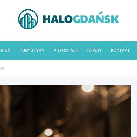
HaloGdańsk.pl
EGION
TURYSTYKA
POZOSTAŁE
NEWSY
KONTAKT
sku