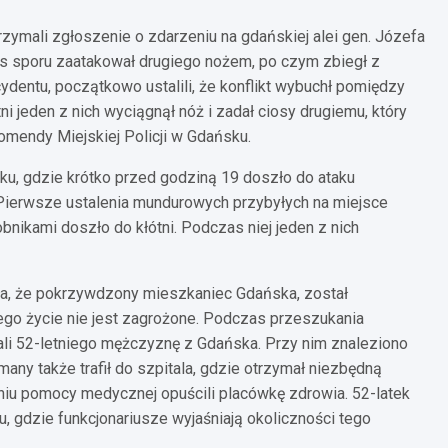
trzymali zgłoszenie o zdarzeniu na gdańskiej alei gen. Józefa
zas sporu zaatakował drugiego nożem, po czym zbiegł z
ncydentu, początkowo ustalili, że konflikt wybuchł pomiędzy
jeden z nich wyciągnął nóż i zadał ciosy drugiemu, który
Komendy Miejskiej Policji w Gdańsku.
sku, gdzie krótko przed godziną 19 doszło do ataku
Pierwsze ustalenia mundurowych przybyłych na miejsce
nikami doszło do kłótni. Podczas niej jeden z nich
ła, że pokrzywdzony mieszkaniec Gdańska, został
jego życie nie jest zagrożone. Podczas przeszukania
mali 52-letniego mężczyznę z Gdańska. Przy nim znaleziono
any także trafił do szpitala, gdzie otrzymał niezbędną
niu pomocy medycznej opuścili placówkę zdrowia. 52-latek
, gdzie funkcjonariusze wyjaśniają okoliczności tego