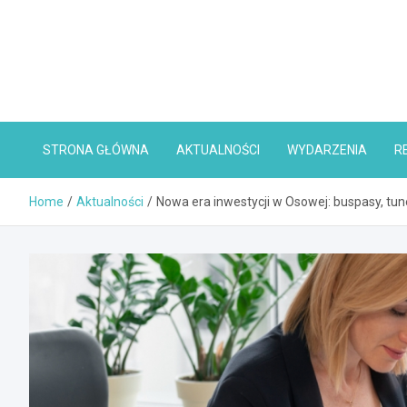
Skip
to
content
STRONA GŁÓWNA
AKTUALNOŚCI
WYDARZENIA
R
Home
Aktualności
Nowa era inwestycji w Osowej: buspasy, tun