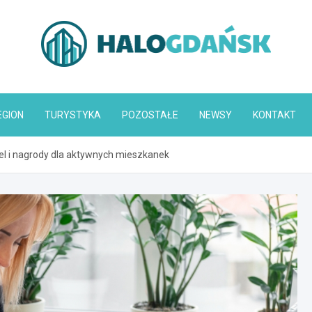
HaloGdańsk.pl
EGION
TURYSTYKA
POZOSTAŁE
NEWSY
KONTAKT
el i nagrody dla aktywnych mieszkanek