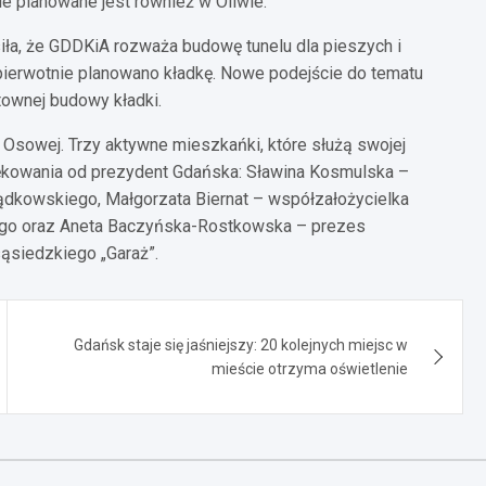
e planowane jest również w Oliwie.
ła, że GDDKiA rozważa budowę tunelu dla pieszych i
pierwotnie planowano kładkę. Nowe podejście do tematu
townej budowy kładki.
 Osowej. Trzy aktywne mieszkańki, które służą swojej
iękowania od prezydent Gdańska: Sławina Kosmulska –
Bądkowskiego, Małgorzata Biernat – współzałożycielka
owego oraz Aneta Baczyńska-Rostkowska – prezes
sąsiedzkiego „Garaż”.
Gdańsk staje się jaśniejszy: 20 kolejnych miejsc w
mieście otrzyma oświetlenie