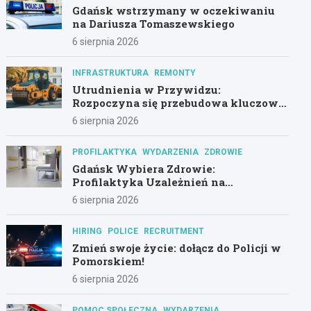
Gdańsk wstrzymany w oczekiwaniu
na Dariusza Tomaszewskiego
6 sierpnia 2026
INFRASTRUKTURA
REMONTY
Utrudnienia w Przywidzu:
Rozpoczyna się przebudowa kluczowej
drogi!
6 sierpnia 2026
PROFILAKTYKA
WYDARZENIA
ZDROWIE
Gdańsk Wybiera Zdrowie:
Profilaktyka Uzależnień na
Pierwszym Planie
6 sierpnia 2026
HIRING
POLICE
RECRUITMENT
Zmień swoje życie: dołącz do Policji w
Pomorskiem!
6 sierpnia 2026
POMOC SPOŁECZNA
WYDARZENIA