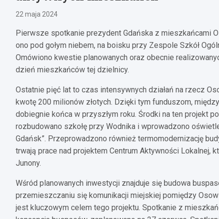
22 maja 2024
Pierwsze spotkanie prezydent Gdańska z mieszkańcami Oso
ono pod gołym niebem, na boisku przy Zespole Szkół Ogóln
Omówiono kwestie planowanych oraz obecnie realizowanych 
dzień mieszkańców tej dzielnicy.
Ostatnie pięć lat to czas intensywnych działań na rzecz O
kwotę 200 milionów złotych. Dzięki tym funduszom, między i
dobiegnie końca w przyszłym roku. Środki na ten projekt 
rozbudowano szkołę przy Wodnika i wprowadzono oświetlen
Gdańsk”. Przeprowadzono również termomodernizację budyn
trwają prace nad projektem Centrum Aktywności Lokalnej, kt
Junony.
Wśród planowanych inwestycji znajduje się budowa busp
przemieszczaniu się komunikacji miejskiej pomiędzy Osową
jest kluczowym celem tego projektu. Spotkanie z mieszka