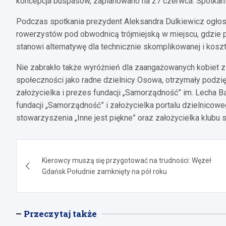
koncepcja buspasów, zaplanowano na 27 czerwca. Spotkani
Podczas spotkania prezydent Aleksandra Dulkiewicz ogłosi
rowerzystów pod obwodnicą trójmiejską w miejscu, gdzie 
stanowi alternatywę dla technicznie skomplikowanej i kosz
Nie zabrakło także wyróżnień dla zaangażowanych kobiet z
społeczności jako radne dzielnicy Osowa, otrzymały podz
założycielka i prezes fundacji „Samorządność” im. Lecha 
fundacji „Samorządność” i założycielka portalu dzielnic
stowarzyszenia „Inne jest piękne” oraz założycielka klubu 
Nawigacja
Kierowcy muszą się przygotować na trudności: Węzeł
wpisu
Gdańsk Południe zamknięty na pół roku
Przeczytaj także