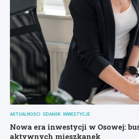
AKTUALNOŚCI
GDAŃSK
INWESTYCJE
Nowa era inwestycji w Osowej: bus
aktywnych mieszkanek