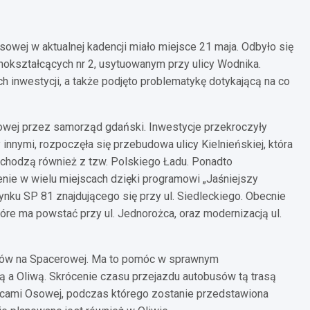
wej w aktualnej kadencji miało miejsce 21 maja. Odbyło się
okształcących nr 2, usytuowanym przy ulicy Wodnika.
inwestycji, a także podjęto problematykę dotykającą na co
sowej przez samorząd gdański. Inwestycje przekroczyły
nnymi, rozpoczęła się przebudowa ulicy Kielnieńskiej, która
pochodzą również z tzw. Polskiego Ładu. Ponadto
ie w wielu miejscach dzięki programowi „Jaśniejszy
ku SP 81 znajdującego się przy ul. Siedleckiego. Obecnie
óre ma powstać przy ul. Jednorożca, oraz modernizacją ul.
asów na Spacerowej. Ma to pomóc w sprawnym
 a Oliwą. Skrócenie czasu przejazdu autobusów tą trasą
ńcami Osowej, podczas którego zostanie przedstawiona