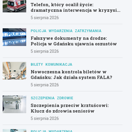
Telefon, który ocalił życie:
dramatyczna interwencja w kryzysie
psychicznym
5 sierpnia 2026
POLICJA
WYDARZENIA
ZATRZYMANIA
Fałszywe dokumenty na drodze:
Policja w Gdańsku ujawnia oszustów
5 sierpnia 2026
BILETY
KOMUNIKACJA
Nowoczesna kontrola biletów w
Gdańsku: Jak działa system FALA?
5 sierpnia 2026
SZCZEPIENIA
ZDROWIE
Szczepienia przeciw krztuścowi:
Klucz do zdrowia seniorów
5 sierpnia 2026
POLICJA
WYDARZENIA