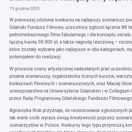
19 grudnia 2023
W pierwszej odsłonie konkursu na najlepszy scenariusz po
Gdański Fundusz Filmowy, uczestnicy zgłosili łącznie 88 te
pełnometrażowego filmu fabularnego i dla konceptu serial
łączną kwotę 59 000 zł, a także nagrodę rzeczową – roczną
które zostały wybrane jako najlepsze w obu kategoriach, wy
potencjałem do realizacji.
W procesie oceny artystycznej nadesłanych prac uczestnicz
pisania scenariuszy, organizatorka licznych kursów, warsz
konkursach filmowych i scenariuszowych, oraz Maciej Słow
scenopisarstwa na Uniwersytecie Gdańskim i w Collegium Ci
przez Radę Programową Gdańskiego Funduszu Filmowego
Agnieszka Kruk przyznaje, że recenzowanie zgłoszonych pra
tak wiele osób wyraża swoją kreatywność poprzez scenari
scenarzystów w Polsce. Konkursy tego typu przynoszą korzy