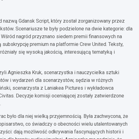
d nazwą Gdansk Script, który został zorganizowany przez
kstów. Scenariusze te były podzielone na dwie kategorie: dla
u. Wśród nagród przyznano siedem premii finansowych na
 subskrypcję premium na platformie Crew United. Teksty,
różniały się wysoką jakością, interesującą tematyką i
yli Agnieszka Kruk, scenarzystka i nauczycielka sztuki
tatów i wydarzeń dla scenarzystów, sędzia w różnych
iński, scenarzysta z Laniakea Pictures i wykładowca
vitas. Decyzje komisji oceniającej zostały zatwierdzone
.
c było dla niej wielką przyjemnością. Była zachwycona, że
opisarstwo, co świadczy o obecności wielu utalentowanych
ści: dają możliwość odkrywania fascynujących historii i