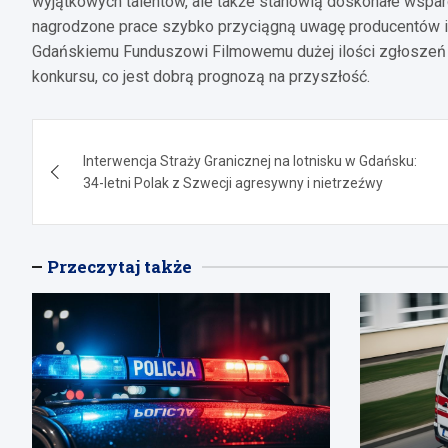
wyjątkowych talentów, ale także stanowią doskonałe wsparc
nagrodzone prace szybko przyciągną uwagę producentów i 
Gdańskiemu Funduszowi Filmowemu dużej ilości zgłoszeń 
konkursu, co jest dobrą prognozą na przyszłość.
Nawigacja
Interwencja Straży Granicznej na lotnisku w Gdańsku:
wpisu
34-letni Polak z Szwecji agresywny i nietrzeźwy
Przeczytaj także