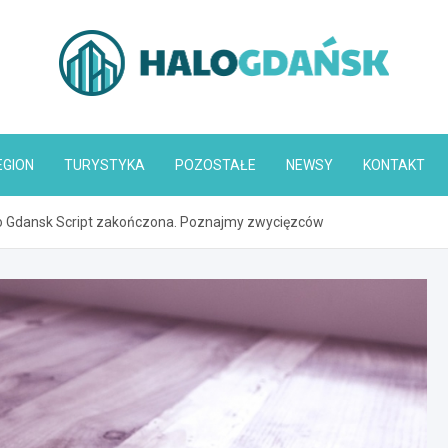
HaloGdańsk.pl
EGION
TURYSTYKA
POZOSTAŁE
NEWSY
KONTAKT
o Gdansk Script zakończona. Poznajmy zwycięzców