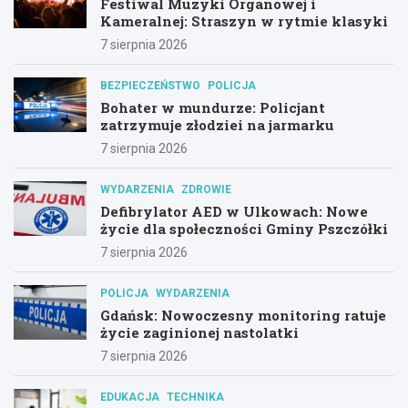
Festiwal Muzyki Organowej i
Kameralnej: Straszyn w rytmie klasyki
7 sierpnia 2026
BEZPIECZEŃSTWO
POLICJA
Bohater w mundurze: Policjant
zatrzymuje złodziei na jarmarku
7 sierpnia 2026
WYDARZENIA
ZDROWIE
Defibrylator AED w Ulkowach: Nowe
życie dla społeczności Gminy Pszczółki
7 sierpnia 2026
POLICJA
WYDARZENIA
Gdańsk: Nowoczesny monitoring ratuje
życie zaginionej nastolatki
7 sierpnia 2026
EDUKACJA
TECHNIKA