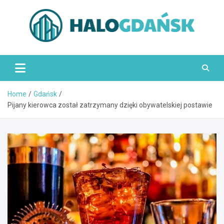
Skip
to
content
HaloGdańsk.pl
Home
Gdańsk
Pijany kierowca został zatrzymany dzięki obywatelskiej postawie