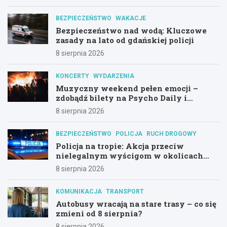
BEZPIECZEŃSTWO
WAKACJE
Bezpieczeństwo nad wodą: Kluczowe
zasady na lato od gdańskiej policji
8 sierpnia 2026
KONCERTY
WYDARZENIA
Muzyczny weekend pełen emocji –
zdobądź bilety na Psycho Daily i
Alternatywny Las!
8 sierpnia 2026
BEZPIECZEŃSTWO
POLICJA
RUCH DROGOWY
Policja na tropie: Akcja przeciw
nielegalnym wyścigom w okolicach
Hali Olivia
8 sierpnia 2026
KOMUNIKACJA
TRANSPORT
Autobusy wracają na stare trasy – co się
zmieni od 8 sierpnia?
8 sierpnia 2026