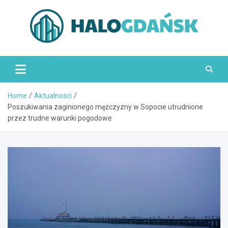
Skip
to
content
HaloGdańsk.pl
Home
Aktualności
Poszukiwania zaginionego mężczyzny w Sopocie utrudnione
przez trudne warunki pogodowe