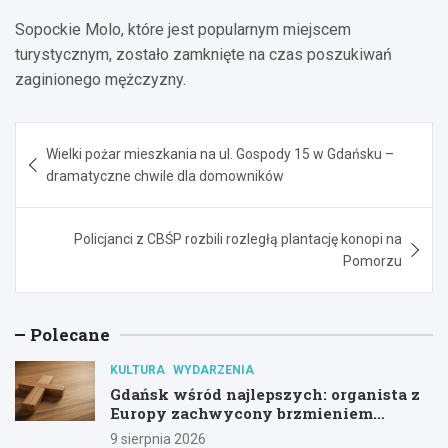
Sopockie Molo, które jest popularnym miejscem
turystycznym, zostało zamknięte na czas poszukiwań
zaginionego mężczyzny.
Nawigacja
Wielki pożar mieszkania na ul. Gospody 15 w Gdańsku –
wpisu
dramatyczne chwile dla domowników
Policjanci z CBŚP rozbili rozległą plantację konopi na
Pomorzu
Polecane
KULTURA
WYDARZENIA
Gdańsk wśród najlepszych: organista z
Europy zachwycony brzmieniem
kościoła św. Mikołaja
9 sierpnia 2026