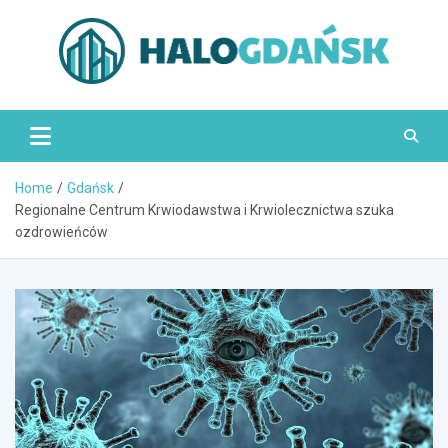
Skip
to
content
HaloGdańsk.pl
Home
Gdańsk
Regionalne Centrum Krwiodawstwa i Krwiolecznictwa szuka
ozdrowieńców