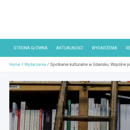
Skip
to
content
STRONA GŁÓWNA
AKTUALNOŚCI
WYDARZENIA
R
Home
Wydarzenia
Spotkanie kulturalne w Gdańsku: Wspólne p