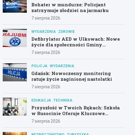
Bohater w mundurze: Policjant
zatrzymuje złodziei na jarmarku
7 sierpnia 2026
WYDARZENIA
ZDROWIE
Defibrylator AED w Ulkowach: Nowe
życie dla społeczności Gminy
Pszczółki
7 sierpnia 2026
POLICJA
WYDARZENIA
Gdańsk: Nowoczesny monitoring
ratuje życie zaginionej nastolatki
7 sierpnia 2026
EDUKACJA
TECHNIKA
Przyszłość w Twoich Rękach: Szkoła
w Rusocinie Oferuje Kluczowe
Umiejętności
7 sierpnia 2026
BEZPIECZEŃSTWO
TURYSTYKA