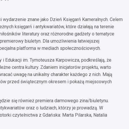
ści wydarzenie znane jako Dzień Księgarń Kameralnych. Celem
żnych księgarń i antykwariatów, które działają na terenie
iłośników literatury oraz różnorodne gadżety o tematyce
premierowy biuletyn. Dla umożliwienia łatwiejszej
pecjalna platforma w mediach społecznościowych.
y i Edukacji im. Tymoteusza Karpowicza, podkreślają, że
ne centra kultury. Zdaniem inicjatorów projektu, warto
racać uwagę na unikalny charakter każdego z nich. Mają
ientów przed świątecznym okresem i pokażą miejscowych
dzie się również premiera darmowego zina/biuletynu.
antykwariatów oraz o ludziach, którzy je prowadzą. W
orki czytelnictwa z Gdańska: Marta Pilarska, Natalia