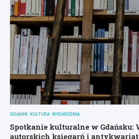
GDAŃSK
KULTURA
WYDARZENIA
Spotkanie kulturalne w Gdańsku: 
autorskich księgarń i antykwaria