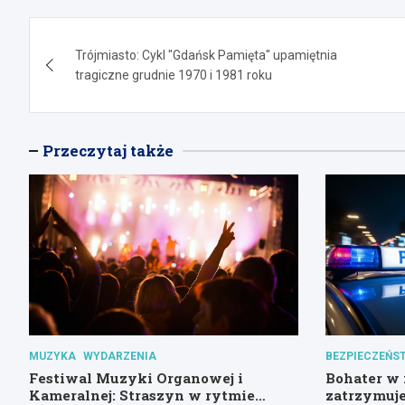
Nawigacja
Trójmiasto: Cykl "Gdańsk Pamięta" upamiętnia
wpisu
tragiczne grudnie 1970 i 1981 roku
Przeczytaj także
MUZYKA
WYDARZENIA
BEZPIECZEŃS
Festiwal Muzyki Organowej i
Bohater w 
Kameralnej: Straszyn w rytmie
zatrzymuje