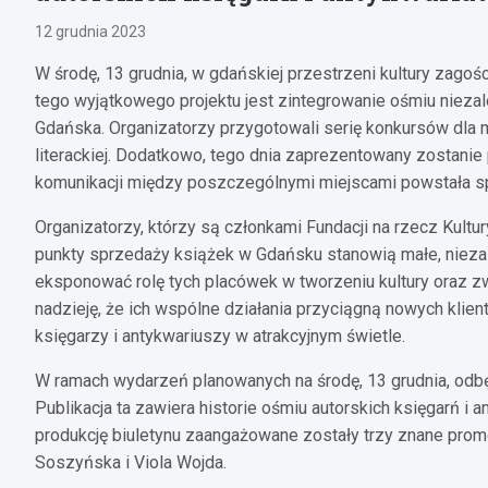
12 grudnia 2023
W środę, 13 grudnia, w gdańskiej przestrzeni kultury zago
tego wyjątkowego projektu jest zintegrowanie ośmiu niezale
Gdańska. Organizatorzy przygotowali serię konkursów dla m
literackiej. Dodatkowo, tego dnia zaprezentowany zostanie 
komunikacji między poszczególnymi miejscami powstała s
Organizatorzy, którzy są członkami Fundacji na rzecz Kultur
punkty sprzedaży książek w Gdańsku stanowią małe, niezależ
eksponować rolę tych placówek w tworzeniu kultury oraz zw
nadzieję, że ich wspólne działania przyciągną nowych kl
księgarzy i antykwariuszy w atrakcyjnym świetle.
W ramach wydarzeń planowanych na środę, 13 grudnia, odbę
Publikacja ta zawiera historie ośmiu autorskich księgarń i 
produkcję biuletynu zaangażowane zostały trzy znane promot
Soszyńska i Viola Wojda.