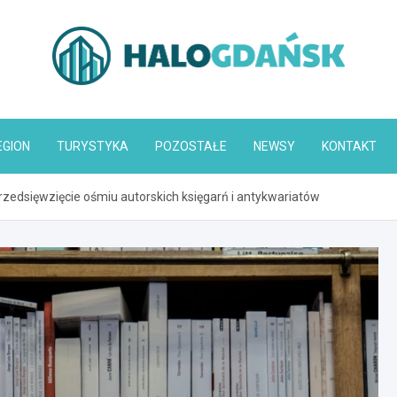
HaloGdańsk.pl
EGION
TURYSTYKA
POZOSTAŁE
NEWSY
KONTAKT
rzedsięwzięcie ośmiu autorskich księgarń i antykwariatów