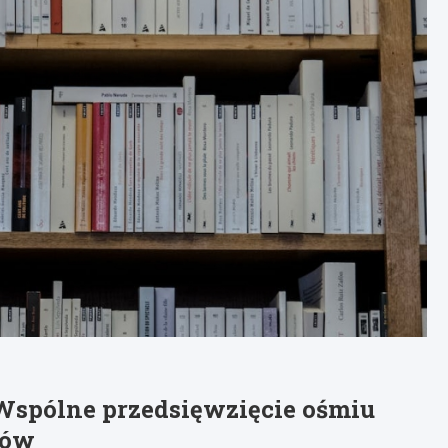
Wspólne przedsięwzięcie ośmiu
tów