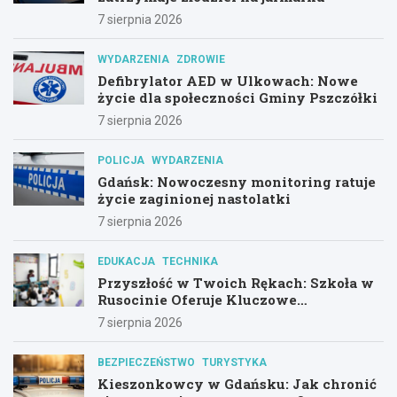
7 sierpnia 2026
WYDARZENIA
ZDROWIE
Defibrylator AED w Ulkowach: Nowe
życie dla społeczności Gminy Pszczółki
7 sierpnia 2026
POLICJA
WYDARZENIA
Gdańsk: Nowoczesny monitoring ratuje
życie zaginionej nastolatki
7 sierpnia 2026
EDUKACJA
TECHNIKA
Przyszłość w Twoich Rękach: Szkoła w
Rusocinie Oferuje Kluczowe
Umiejętności
7 sierpnia 2026
BEZPIECZEŃSTWO
TURYSTYKA
Kieszonkowcy w Gdańsku: Jak chronić