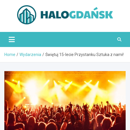
Skip
to
content
HaloGdańsk.pl
Home
Wydarzenia
Świętuj 15-lecie Przystanku Sztuka z nami!