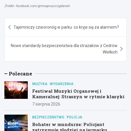
Źródło: facebook.com/gminapruszczgdanski
Nawigacja
Tajemniczy czworonóg w parku: co kryje się za alarmem?
wpisu
Nowe standardy bezpieczeństwa dla strażaków z Cedrów
Wielkich
Polecane
MUZYKA
WYDARZENIA
Festiwal Muzyki Organowej i
Kameralnej: Straszyn w rytmie klasyki
7 sierpnia 2026
BEZPIECZEŃSTWO
POLICJA
Bohater w mundurze: Policjant
zatrzymuje złodziei na jarmarku