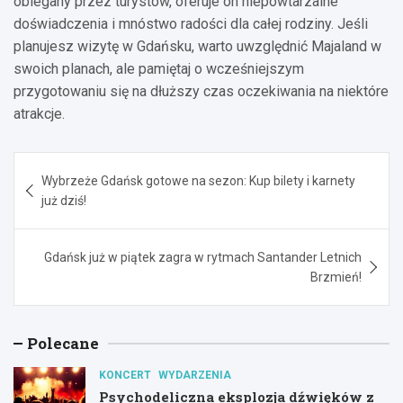
oblegany przez turystów, oferuje on niepowtarzalne
doświadczenia i mnóstwo radości dla całej rodziny. Jeśli
planujesz wizytę w Gdańsku, warto uwzględnić Majaland w
swoich planach, ale pamiętaj o wcześniejszym
przygotowaniu się na dłuższy czas oczekiwania na niektóre
atrakcje.
Nawigacja
Wybrzeże Gdańsk gotowe na sezon: Kup bilety i karnety
wpisu
już dziś!
Gdańsk już w piątek zagra w rytmach Santander Letnich
Brzmień!
Polecane
KONCERT
WYDARZENIA
Psychodeliczna eksplozja dźwięków z