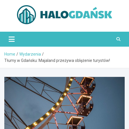
Skip
to
content
HaloGdańsk.pl
Home
Wydarzenia
Tłumy w Gdańsku: Majaland przeżywa oblężenie turystów!