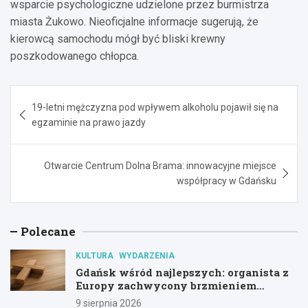
wsparcie psychologiczne udzielone przez burmistrza
miasta Żukowo. Nieoficjalne informacje sugerują, że
kierowcą samochodu mógł być bliski krewny
poszkodowanego chłopca.
Nawigacja
19-letni mężczyzna pod wpływem alkoholu pojawił się na
wpisu
egzaminie na prawo jazdy
Otwarcie Centrum Dolna Brama: innowacyjne miejsce
współpracy w Gdańsku
Polecane
KULTURA
WYDARZENIA
Gdańsk wśród najlepszych: organista z
Europy zachwycony brzmieniem
kościoła św. Mikołaja
9 sierpnia 2026