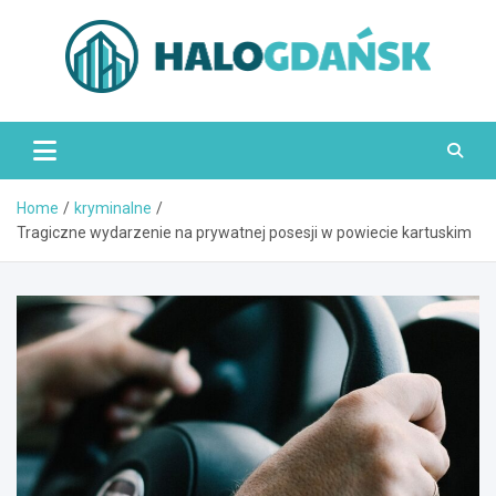
Skip
to
content
HaloGdańsk.pl
Home
kryminalne
Tragiczne wydarzenie na prywatnej posesji w powiecie kartuskim