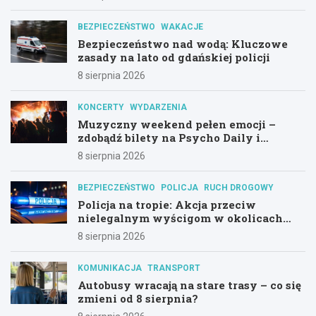
BEZPIECZEŃSTWO
WAKACJE
Bezpieczeństwo nad wodą: Kluczowe
zasady na lato od gdańskiej policji
8 sierpnia 2026
KONCERTY
WYDARZENIA
Muzyczny weekend pełen emocji –
zdobądź bilety na Psycho Daily i
Alternatywny Las!
8 sierpnia 2026
BEZPIECZEŃSTWO
POLICJA
RUCH DROGOWY
Policja na tropie: Akcja przeciw
nielegalnym wyścigom w okolicach
Hali Olivia
8 sierpnia 2026
KOMUNIKACJA
TRANSPORT
Autobusy wracają na stare trasy – co się
zmieni od 8 sierpnia?