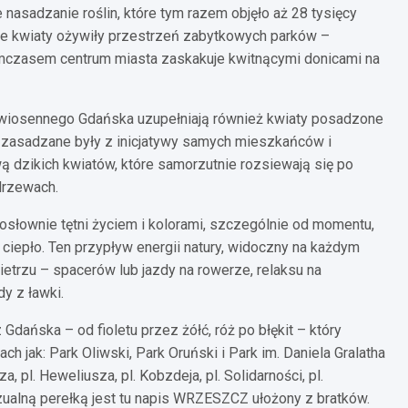
 nasadzanie roślin, które tym razem objęło aż 28 tysięcy
ne kwiaty ożywiły przestrzeń zabytkowych parków –
Tymczasem centrum miasta zaskakuje kwitnącymi donicami na
 wiosennego Gdańska uzupełniają również kwiaty posadzone
 zasadzane były z inicjatywy samych mieszkańców i
ą dzikich kwiatów, które samorzutnie rozsiewają się po
drzewach.
osłownie tętni życiem i kolorami, szczególnie od momentu,
 ciepło. Ten przypływ energii natury, widoczny na każdym
etrzu – spacerów lub jazdy na rowerze, relaksu na
y z ławki.
Gdańska – od fioletu przez żółć, róż po błękit – który
h jak: Park Oliwski, Park Oruński i Park im. Daniela Gralatha
, pl. Heweliusza, pl. Kobzdeja, pl. Solidarności, pl.
ualną perełką jest tu napis WRZESZCZ ułożony z bratków.