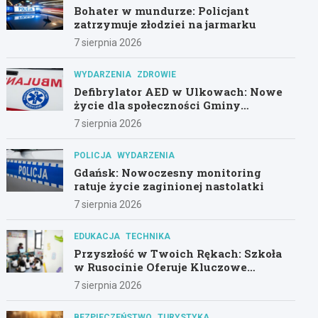
Bohater w mundurze: Policjant
zatrzymuje złodziei na jarmarku
7 sierpnia 2026
WYDARZENIA
ZDROWIE
Defibrylator AED w Ulkowach: Nowe
życie dla społeczności Gminy
Pszczółki
7 sierpnia 2026
POLICJA
WYDARZENIA
Gdańsk: Nowoczesny monitoring
ratuje życie zaginionej nastolatki
7 sierpnia 2026
EDUKACJA
TECHNIKA
Przyszłość w Twoich Rękach: Szkoła
w Rusocinie Oferuje Kluczowe
Umiejętności
7 sierpnia 2026
BEZPIECZEŃSTWO
TURYSTYKA