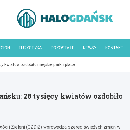
HaloGdańsk.pl
EGION
TURYSTYKA
POZOSTAŁE
NEWSY
KONTAKT
y kwiatów ozdobiło miejskie parki i place
ńsku: 28 tysięcy kwiatów ozdobiło
róg i Zieleni (GZDiZ) wprowadza szereg świeżych zmian w