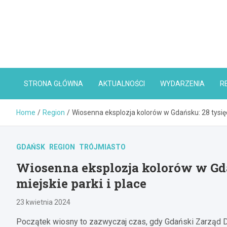
Skip
to
content
STRONA GŁÓWNA
AKTUALNOŚCI
WYDARZENIA
R
Home
Region
Wiosenna eksplozja kolorów w Gdańsku: 28 tysięc
GDAŃSK
REGION
TRÓJMIASTO
Wiosenna eksplozja kolorów w Gda
miejskie parki i place
23 kwietnia 2024
Początek wiosny to zazwyczaj czas, gdy Gdański Zarząd D