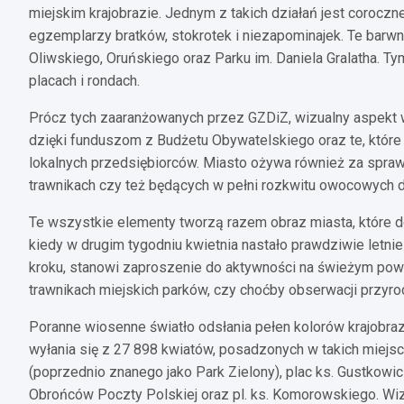
miejskim krajobrazie. Jednym z takich działań jest coroczne
egzemplarzy bratków, stokrotek i niezapominajek. Te barw
Oliwskiego, Oruńskiego oraz Parku im. Daniela Gralatha. 
placach i rondach.
Prócz tych zaaranżowanych przez GZDiZ, wizualny aspekt
dzięki funduszom z Budżetu Obywatelskiego oraz te, które
lokalnych przedsiębiorców. Miasto ożywa również za spraw
trawnikach czy też będących w pełni rozkwitu owocowych 
Te wszystkie elementy tworzą razem obraz miasta, które d
kiedy w drugim tygodniu kwietnia nastało prawdziwie letnie
kroku, stanowi zaproszenie do aktywności na świeżym powi
trawnikach miejskich parków, czy choćby obserwacji przyrod
Poranne wiosenne światło odsłania pełen kolorów krajobraz 
wyłania się z 27 898 kwiatów, posadzonych w takich miejscac
(poprzednio znanego jako Park Zielony), plac ks. Gustkowicza
Obrońców Poczty Polskiej oraz pl. ks. Komorowskiego. Wiz