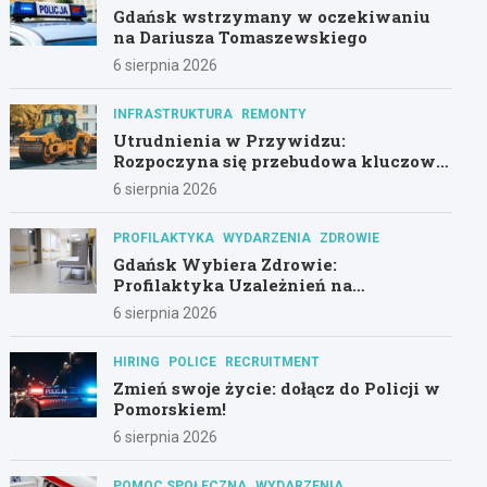
Gdańsk wstrzymany w oczekiwaniu
na Dariusza Tomaszewskiego
6 sierpnia 2026
INFRASTRUKTURA
REMONTY
Utrudnienia w Przywidzu:
Rozpoczyna się przebudowa kluczowej
drogi!
6 sierpnia 2026
PROFILAKTYKA
WYDARZENIA
ZDROWIE
Gdańsk Wybiera Zdrowie:
Profilaktyka Uzależnień na
Pierwszym Planie
6 sierpnia 2026
HIRING
POLICE
RECRUITMENT
Zmień swoje życie: dołącz do Policji w
Pomorskiem!
6 sierpnia 2026
POMOC SPOŁECZNA
WYDARZENIA