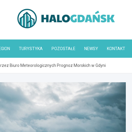
HaloGdańsk.pl
EGION
TURYSTYKA
POZOSTAŁE
NEWSY
KONTAKT
rzez Biuro Meteorologicznych Prognoz Morskich w Gdyni