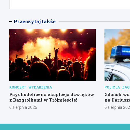
Przeczytaj także
KONCERT
WYDARZENIA
POLICJA
ZAG
Psychodeliczna eksplozja dźwięków
Gdańsk ws
z Bazgrołkami w Trójmieście!
na Darius
6 sierpnia 2026
6 sierpnia 20