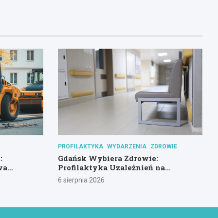
PROFILAKTYKA
WYDARZENIA
ZDROWIE
:
Gdańsk Wybiera Zdrowie:
wa
Profilaktyka Uzależnień na
Pierwszym Planie
6 sierpnia 2026