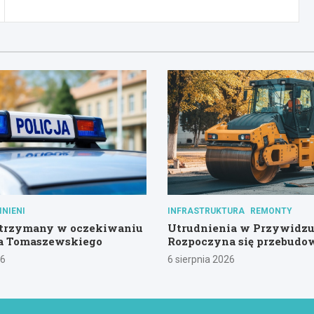
INIENI
INFRASTRUKTURA
REMONTY
trzymany w oczekiwaniu
Utrudnienia w Przywidzu
za Tomaszewskiego
Rozpoczyna się przebudo
kluczowej drogi!
26
6 sierpnia 2026