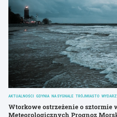
AKTUALNOŚCI
GDYNIA
NA SYGNALE
TRÓJMIASTO
WYDARZ
Wtorkowe ostrzeżenie o sztormie 
Meteorologicznych Prognoz Mors