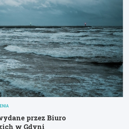
ENIA
wydane przez Biuro
kich w Gdyni