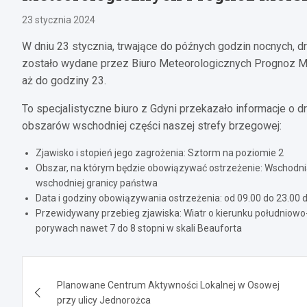
23 stycznia 2024
W dniu 23 stycznia, trwające do późnych godzin nocnych,
zostało wydane przez Biuro Meteorologicznych Prognoz M
aż do godziny 23.
To specjalistyczne biuro z Gdyni przekazało informacje 
obszarów wschodniej części naszej strefy brzegowej:
Zjawisko i stopień jego zagrożenia: Sztorm na poziomie 2
Obszar, na którym będzie obowiązywać ostrzeżenie: Wschodnia
wschodniej granicy państwa
Data i godziny obowiązywania ostrzeżenia: od 09.00 do 23.00 d
Przewidywany przebieg zjawiska: Wiatr o kierunku południowo-
porywach nawet 7 do 8 stopni w skali Beauforta
Nawigacja
Planowane Centrum Aktywności Lokalnej w Osowej
wpisu
przy ulicy Jednorożca