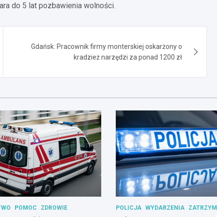
ara do 5 lat pozbawienia wolności.
Gdańsk: Pracownik firmy monterskiej oskarżony o
kradzież narzędzi za ponad 1200 zł
TWO
POMOC
ZDROWIE
POLICJA
WYDARZENIA
ZATRZYM