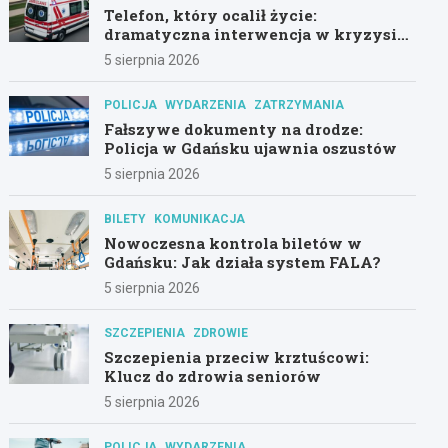
Telefon, który ocalił życie:
dramatyczna interwencja w kryzysie
psychicznym
5 sierpnia 2026
POLICJA
WYDARZENIA
ZATRZYMANIA
Fałszywe dokumenty na drodze:
Policja w Gdańsku ujawnia oszustów
5 sierpnia 2026
BILETY
KOMUNIKACJA
Nowoczesna kontrola biletów w
Gdańsku: Jak działa system FALA?
5 sierpnia 2026
SZCZEPIENIA
ZDROWIE
Szczepienia przeciw krztuścowi:
Klucz do zdrowia seniorów
5 sierpnia 2026
POLICJA
WYDARZENIA