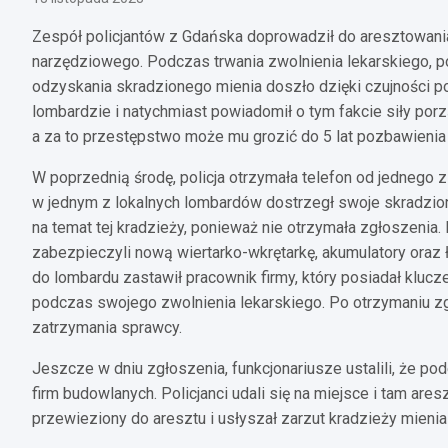
Zespół policjantów z Gdańska doprowadził do aresztowani
narzędziowego. Podczas trwania zwolnienia lekarskiego, p
odzyskania skradzionego mienia doszło dzięki czujności 
lombardzie i natychmiast powiadomił o tym fakcie siły po
a za to przestępstwo może mu grozić do 5 lat pozbawienia
W poprzednią środę, policja otrzymała telefon od jednego z
w jednym z lokalnych lombardów dostrzegł swoje skradzione
na temat tej kradzieży, ponieważ nie otrzymała zgłoszenia.
zabezpieczyli nową wiertarko-wkrętarkę, akumulatory oraz 
do lombardu zastawił pracownik firmy, który posiadał kluc
podczas swojego zwolnienia lekarskiego. Po otrzymaniu zg
zatrzymania sprawcy.
Jeszcze w dniu zgłoszenia, funkcjonariusze ustalili, że p
firm budowlanych. Policjanci udali się na miejsce i tam a
przewieziony do aresztu i usłyszał zarzut kradzieży mienia