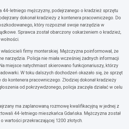
a 44-letniego mężczyzny, podejrzanego o kradzież sprzętu
odejrzany dokonał kradzieży z kontenera pracowniczego. Do
poszkodowanego, który rozpoznał swoje narzędzia w
rządkowe. Sprawca został obarczony oskarżeniem o kradzież,
 wolności.
 właścicieli firmy monterskiej. Mężczyzna poinformował, że
 narzędzia. Policja nie miała wcześniej żadnych informacji
 Na miejsce natychmiast skierowano funkcjonariuszy, którzy
ładowarki. W toku dalszych dochodzeń okazało się, że sprzęt
ze do kontenera pracowniczego. Złodziej dokonał kradzieży
łoszenia od pokrzywdzonego, policja zaczęła działać w celu
odejrzany ma zaplanowaną rozmowę kwalifikacyjną w jednej z
resztowali 44-letniego mieszkańca Gdańska. Mężczyzna został
 o wartości przekraczającej 1200 złotych.