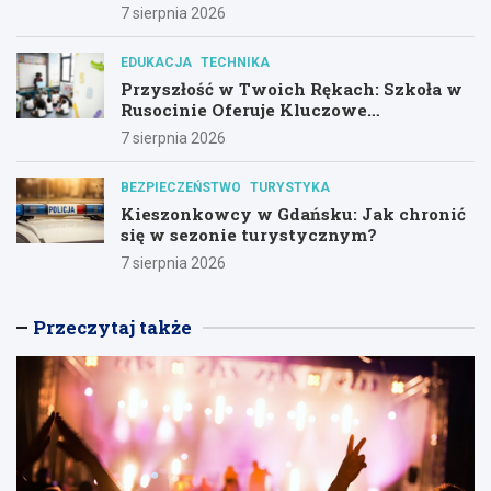
7 sierpnia 2026
EDUKACJA
TECHNIKA
Przyszłość w Twoich Rękach: Szkoła w
Rusocinie Oferuje Kluczowe
Umiejętności
7 sierpnia 2026
BEZPIECZEŃSTWO
TURYSTYKA
Kieszonkowcy w Gdańsku: Jak chronić
się w sezonie turystycznym?
7 sierpnia 2026
Przeczytaj także