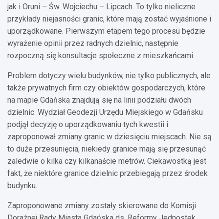
jak i Oruni – Św. Wojciechu – Lipcach. To tylko nieliczne
przykłady niejasności granic, które mają zostać wyjaśnione i
uporządkowane. Pierwszym etapem tego procesu będzie
wyrażenie opinii przez radnych dzielnic, następnie
rozpoczną się konsultacje społeczne z mieszkańcami.
Problem dotyczy wielu budynków, nie tylko publicznych, ale
także prywatnych firm czy obiektów gospodarczych, które
na mapie Gdańska znajdują się na linii podziału dwóch
dzielnic. Wydział Geodezji Urzędu Miejskiego w Gdańsku
podjął decyzję o uporządkowaniu tych kwestii i
zaproponował zmiany granic w dziesięciu miejscach. Nie są
to duże przesunięcia, niekiedy granice mają się przesunąć
zaledwie o kilka czy kilkanaście metrów. Ciekawostką jest
fakt, że niektóre granice dzielnic przebiegają przez środek
budynku.
Zaproponowane zmiany zostały skierowane do Komisji
Doraźnej Rady Miasta Gdańska ds. Reformy Jednostek