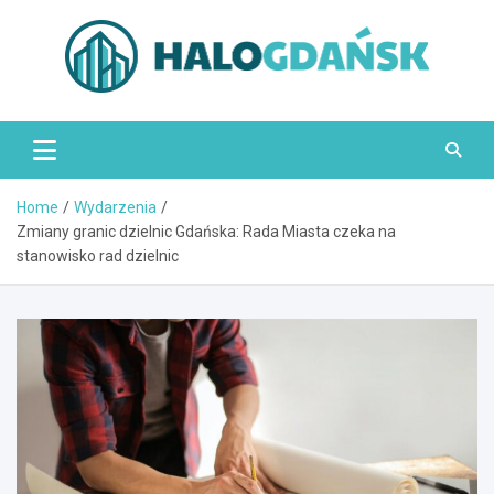
Skip
to
content
HaloGdańsk.pl
Home
Wydarzenia
Zmiany granic dzielnic Gdańska: Rada Miasta czeka na
stanowisko rad dzielnic