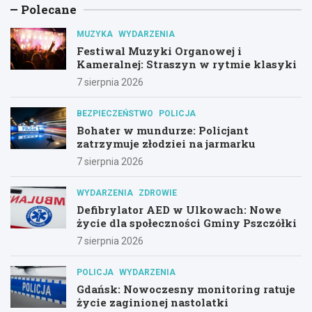
Polecane
MUZYKA
WYDARZENIA
Festiwal Muzyki Organowej i
Kameralnej: Straszyn w rytmie klasyki
7 sierpnia 2026
BEZPIECZEŃSTWO
POLICJA
Bohater w mundurze: Policjant
zatrzymuje złodziei na jarmarku
7 sierpnia 2026
WYDARZENIA
ZDROWIE
Defibrylator AED w Ulkowach: Nowe
życie dla społeczności Gminy Pszczółki
7 sierpnia 2026
POLICJA
WYDARZENIA
Gdańsk: Nowoczesny monitoring ratuje
życie zaginionej nastolatki