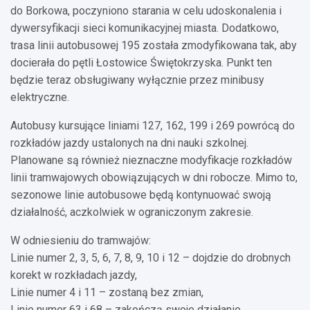
do Borkowa, poczyniono starania w celu udoskonalenia i
dywersyfikacji sieci komunikacyjnej miasta. Dodatkowo,
trasa linii autobusowej 195 została zmodyfikowana tak, aby
docierała do pętli Łostowice Świętokrzyska. Punkt ten
będzie teraz obsługiwany wyłącznie przez minibusy
elektryczne.
Autobusy kursujące liniami 127, 162, 199 i 269 powrócą do
rozkładów jazdy ustalonych na dni nauki szkolnej.
Planowane są również nieznaczne modyfikacje rozkładów
linii tramwajowych obowiązujących w dni robocze. Mimo to,
sezonowe linie autobusowe będą kontynuować swoją
działalność, aczkolwiek w ograniczonym zakresie.
W odniesieniu do tramwajów:
Linie numer 2, 3, 5, 6, 7, 8, 9, 10 i 12 – dojdzie do drobnych
korekt w rozkładach jazdy,
Linie numer 4 i 11 – zostaną bez zmian,
Linie numer 63 i 68 – zakończą swoje działanie.