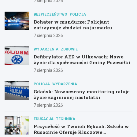
7 sierpnia 2026
BEZPIECZEŃSTWO
POLICJA
Bohater w mundurze: Policjant
zatrzymuje złodziei na jarmarku
7 sierpnia 2026
WYDARZENIA
ZDROWIE
Defibrylator AED w Ulkowach: Nowe
życie dla społeczności Gminy Pszczółki
7 sierpnia 2026
POLICJA
WYDARZENIA
Gdańsk: Nowoczesny monitoring ratuje
życie zaginionej nastolatki
7 sierpnia 2026
EDUKACJA
TECHNIKA
Przyszłość w Twoich Rękach: Szkoła w
Rusocinie Oferuje Kluczowe