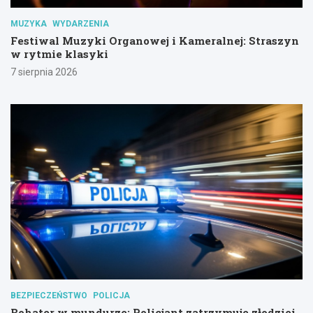
MUZYKA
WYDARZENIA
Festiwal Muzyki Organowej i Kameralnej: Straszyn
w rytmie klasyki
7 sierpnia 2026
BEZPIECZEŃSTWO
POLICJA
Bohater w mundurze: Policjant zatrzymuje złodziei