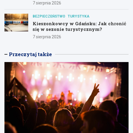
Umiejętności
7 sierpnia 2026
BEZPIECZEŃSTWO
TURYSTYKA
Kieszonkowcy w Gdańsku: Jak chronić
się w sezonie turystycznym?
7 sierpnia 2026
Przeczytaj także