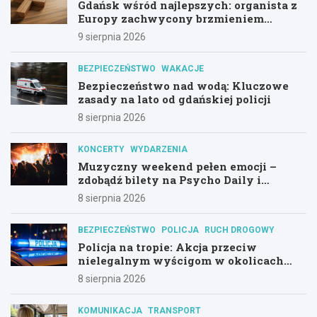
Gdańsk wśród najlepszych: organista z
Europy zachwycony brzmieniem
kościoła św. Mikołaja
9 sierpnia 2026
BEZPIECZEŃSTWO
WAKACJE
Bezpieczeństwo nad wodą: Kluczowe
zasady na lato od gdańskiej policji
8 sierpnia 2026
KONCERTY
WYDARZENIA
Muzyczny weekend pełen emocji –
zdobądź bilety na Psycho Daily i
Alternatywny Las!
8 sierpnia 2026
BEZPIECZEŃSTWO
POLICJA
RUCH DROGOWY
Policja na tropie: Akcja przeciw
nielegalnym wyścigom w okolicach
Hali Olivia
8 sierpnia 2026
KOMUNIKACJA
TRANSPORT