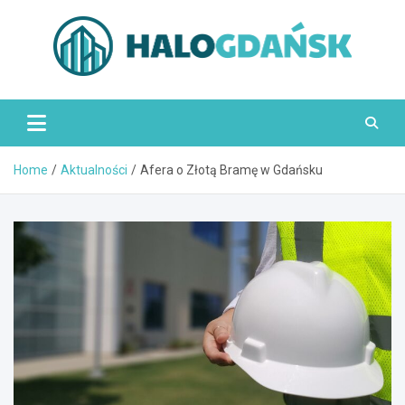
Skip
to
content
HaloGdańsk.pl
Home
Aktualności
Afera o Złotą Bramę w Gdańsku