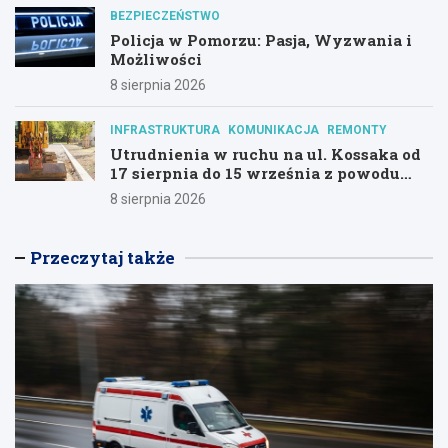
BEZPIECZEŃSTWO
Policja w Pomorzu: Pasja, Wyzwania i
Możliwości
8 sierpnia 2026
INFRASTRUKTURA
KOMUNIKACJA
REMONTY
Utrudnienia w ruchu na ul. Kossaka od
17 sierpnia do 15 września z powodu
modernizacji
8 sierpnia 2026
Przeczytaj także