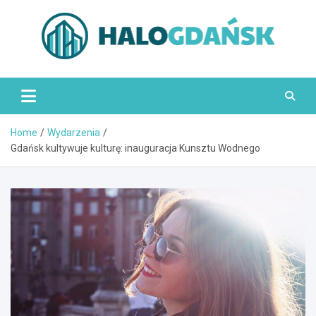
Skip
to
content
HaloGdańsk.pl
Home
Wydarzenia
Gdańsk kultywuje kulturę: inauguracja Kunsztu Wodnego