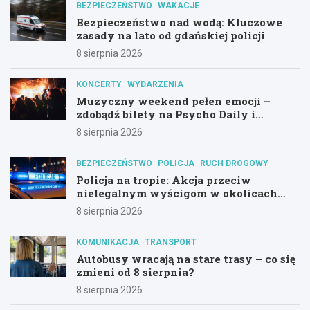
BEZPIECZEŃSTWO
WAKACJE
Bezpieczeństwo nad wodą: Kluczowe
zasady na lato od gdańskiej policji
8 sierpnia 2026
KONCERTY
WYDARZENIA
Muzyczny weekend pełen emocji –
zdobądź bilety na Psycho Daily i
Alternatywny Las!
8 sierpnia 2026
BEZPIECZEŃSTWO
POLICJA
RUCH DROGOWY
Policja na tropie: Akcja przeciw
nielegalnym wyścigom w okolicach
Hali Olivia
8 sierpnia 2026
KOMUNIKACJA
TRANSPORT
Autobusy wracają na stare trasy – co się
zmieni od 8 sierpnia?
8 sierpnia 2026