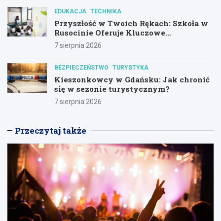
EDUKACJA
TECHNIKA
Przyszłość w Twoich Rękach: Szkoła w
Rusocinie Oferuje Kluczowe
Umiejętności
7 sierpnia 2026
BEZPIECZEŃSTWO
TURYSTYKA
Kieszonkowcy w Gdańsku: Jak chronić
się w sezonie turystycznym?
7 sierpnia 2026
Przeczytaj także