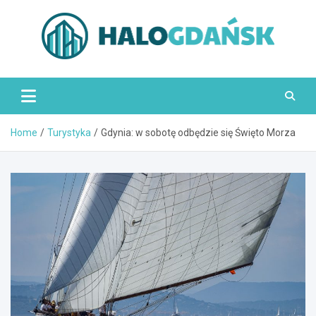
Skip
to
content
HaloGdańsk.pl
Home
Turystyka
Gdynia: w sobotę odbędzie się Święto Morza