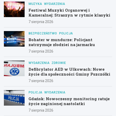
MUZYKA
WYDARZENIA
Festiwal Muzyki Organowej i
Kameralnej: Straszyn w rytmie klasyki
7 sierpnia 2026
BEZPIECZEŃSTWO
POLICJA
Bohater w mundurze: Policjant
zatrzymuje złodziei na jarmarku
7 sierpnia 2026
WYDARZENIA
ZDROWIE
Defibrylator AED w Ulkowach: Nowe
życie dla społeczności Gminy Pszczółki
7 sierpnia 2026
POLICJA
WYDARZENIA
Gdańsk: Nowoczesny monitoring ratuje
życie zaginionej nastolatki
7 sierpnia 2026