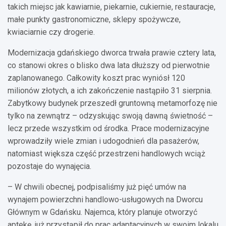
takich miejsc jak kawiarnie, piekarnie, cukiernie, restauracje,
małe punkty gastronomiczne, sklepy spożywcze,
kwiaciarnie czy drogerie.
Modernizacja gdańskiego dworca trwała prawie cztery lata,
co stanowi okres o blisko dwa lata dłuższy od pierwotnie
zaplanowanego. Całkowity koszt prac wyniósł 120
milionów złotych, a ich zakończenie nastąpiło 31 sierpnia.
Zabytkowy budynek przeszedł gruntowną metamorfozę nie
tylko na zewnątrz – odzyskując swoją dawną świetność –
lecz przede wszystkim od środka. Prace modernizacyjne
wprowadziły wiele zmian i udogodnień dla pasażerów,
natomiast większa część przestrzeni handlowych wciąż
pozostaje do wynajęcia.
– W chwili obecnej, podpisaliśmy już pięć umów na
wynajem powierzchni handlowo-usługowych na Dworcu
Głównym w Gdańsku. Najemca, który planuje otworzyć
aptekę, już przystąpił do prac adaptacyjnych w swoim lokalu