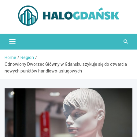
Skip
to
content
HaloGdańsk.pl
Home
Region
Odnowiony Dworzec Główny w Gdańsku szykuje się do otwarcia
nowych punktów handlowo-usługowych