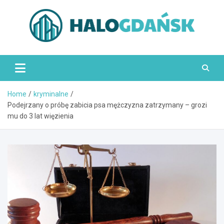
Skip
to
content
HaloGdańsk.pl
Home
kryminalne
Podejrzany o próbę zabicia psa mężczyzna zatrzymany – grozi
mu do 3 lat więzienia