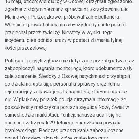
16 maja, oficerowie służby w Osowej otrzymali zgłoszenie,
zgodnie z którym nieznany sprawca na skrzyżowaniu ulic
Malinowej i Porzeczkowej, próbował zabić bulteriera.
Właściciel prowadził psa na smyczy, kiedy nagle pojazd
przejechał przez zwierzę. Niestety w wyniku tego
incydentu pies odniósł urazy w postaci złamania tylnej
kości piszczelowej.
Policjanci przyjęli zgłoszenie dotyczące przestępstwa oraz
zabezpieczyli nagrania monitoringu, które udokumentowały
całe zdarzenie. Śledczy z Osowej natychmiast przystąpili
do działania, ustalając personalia sprawcy oraz numer
rejestracyjny volkswagena transportera, którym poruszał
się. W piątkowy poranek policja otrzymała informację, że
poszukiwany mężczyzna porusza się ulicą Nowy Świat w
samochodzie marki Audi. Funkcjonariusze udali się na
miejsce i zatrzymali 29-letniego mieszkańca powiatu
braniewskiego. Podczas przeszukania zabezpieczono
ponad 10 tysięcy złotych, które znaleziono przy