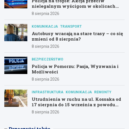
Policja na tropie: Akcja przeciw
nielegalnym wyścigom w okolicach
Hali Olivia
8 sierpnia 2026
KOMUNIKACJA
TRANSPORT
Autobusy wracają na stare trasy – co się
zmieni od 8 sierpnia?
8 sierpnia 2026
BEZPIECZEŃSTWO
Policja w Pomorzu: Pasja, Wyzwania i
Możliwości
8 sierpnia 2026
INFRASTRUKTURA
KOMUNIKACJA
REMONTY
Utrudnienia w ruchu na ul. Kossaka od
17 sierpnia do 15 września z powodu
modernizacji
8 sierpnia 2026
Przeczytaj także