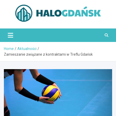
Skip
to
content
HaloGdańsk.pl
Home
Aktualności
Zamieszanie związane z kontraktami w Treflu Gdańsk