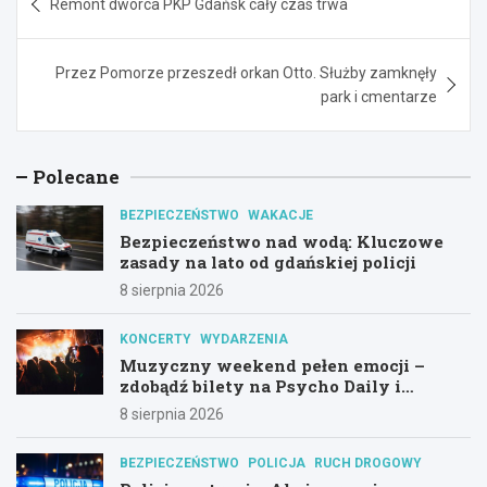
Remont dworca PKP Gdańsk cały czas trwa
wpisu
Przez Pomorze przeszedł orkan Otto. Służby zamknęły
park i cmentarze
Polecane
BEZPIECZEŃSTWO
WAKACJE
Bezpieczeństwo nad wodą: Kluczowe
zasady na lato od gdańskiej policji
8 sierpnia 2026
KONCERTY
WYDARZENIA
Muzyczny weekend pełen emocji –
zdobądź bilety na Psycho Daily i
Alternatywny Las!
8 sierpnia 2026
BEZPIECZEŃSTWO
POLICJA
RUCH DROGOWY