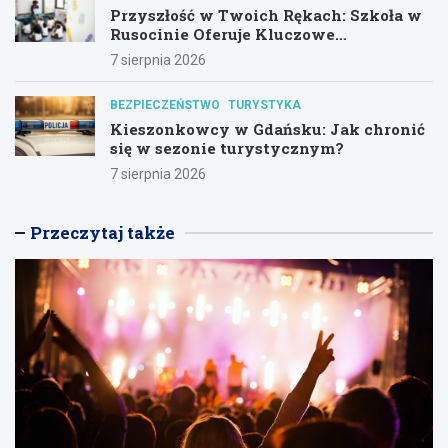
Przyszłość w Twoich Rękach: Szkoła w
Rusocinie Oferuje Kluczowe
Umiejętności
7 sierpnia 2026
BEZPIECZEŃSTWO
TURYSTYKA
Kieszonkowcy w Gdańsku: Jak chronić
się w sezonie turystycznym?
7 sierpnia 2026
Przeczytaj także