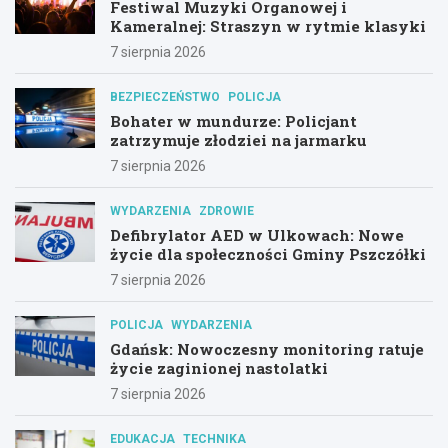
Festiwal Muzyki Organowej i
Kameralnej: Straszyn w rytmie klasyki
7 sierpnia 2026
BEZPIECZEŃSTWO
POLICJA
Bohater w mundurze: Policjant
zatrzymuje złodziei na jarmarku
7 sierpnia 2026
WYDARZENIA
ZDROWIE
Defibrylator AED w Ulkowach: Nowe
życie dla społeczności Gminy Pszczółki
7 sierpnia 2026
POLICJA
WYDARZENIA
Gdańsk: Nowoczesny monitoring ratuje
życie zaginionej nastolatki
7 sierpnia 2026
EDUKACJA
TECHNIKA