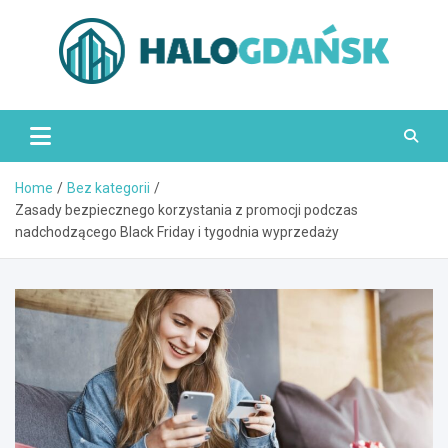
Skip
to
content
HaloGdańsk.pl
Home
Bez kategorii
Zasady bezpiecznego korzystania z promocji podczas
nadchodzącego Black Friday i tygodnia wyprzedaży