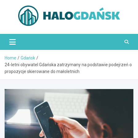
Skip
to
content
HaloGdańsk.pl
Home
Gdańsk
24-letni obywatel Gdańska zatrzymany na podstawie podejrzeń o
propozycje skierowane do małoletnich