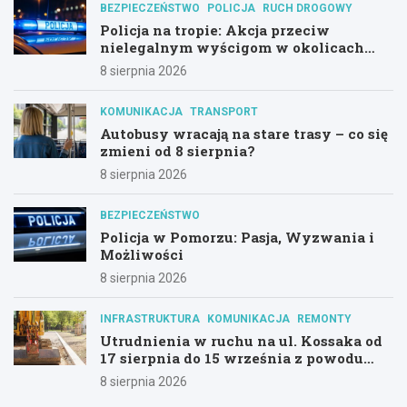
BEZPIECZEŃSTWO
POLICJA
RUCH DROGOWY
Policja na tropie: Akcja przeciw
nielegalnym wyścigom w okolicach
Hali Olivia
8 sierpnia 2026
KOMUNIKACJA
TRANSPORT
Autobusy wracają na stare trasy – co się
zmieni od 8 sierpnia?
8 sierpnia 2026
BEZPIECZEŃSTWO
Policja w Pomorzu: Pasja, Wyzwania i
Możliwości
8 sierpnia 2026
INFRASTRUKTURA
KOMUNIKACJA
REMONTY
Utrudnienia w ruchu na ul. Kossaka od
17 sierpnia do 15 września z powodu
modernizacji
8 sierpnia 2026