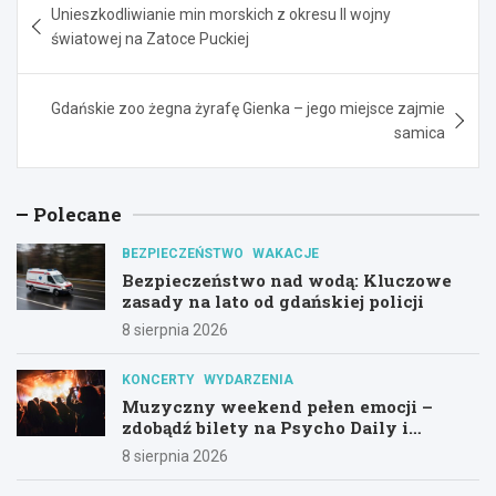
Unieszkodliwianie min morskich z okresu II wojny
wpisu
światowej na Zatoce Puckiej
Gdańskie zoo żegna żyrafę Gienka – jego miejsce zajmie
samica
Polecane
BEZPIECZEŃSTWO
WAKACJE
Bezpieczeństwo nad wodą: Kluczowe
zasady na lato od gdańskiej policji
8 sierpnia 2026
KONCERTY
WYDARZENIA
Muzyczny weekend pełen emocji –
zdobądź bilety na Psycho Daily i
Alternatywny Las!
8 sierpnia 2026