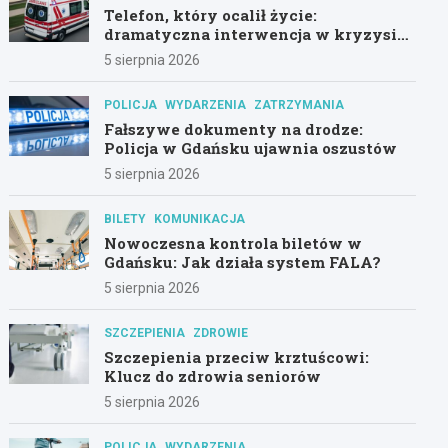
Telefon, który ocalił życie:
dramatyczna interwencja w kryzysie
psychicznym
5 sierpnia 2026
POLICJA
WYDARZENIA
ZATRZYMANIA
Fałszywe dokumenty na drodze:
Policja w Gdańsku ujawnia oszustów
5 sierpnia 2026
BILETY
KOMUNIKACJA
Nowoczesna kontrola biletów w
Gdańsku: Jak działa system FALA?
5 sierpnia 2026
SZCZEPIENIA
ZDROWIE
Szczepienia przeciw krztuścowi:
Klucz do zdrowia seniorów
5 sierpnia 2026
POLICJA
WYDARZENIA