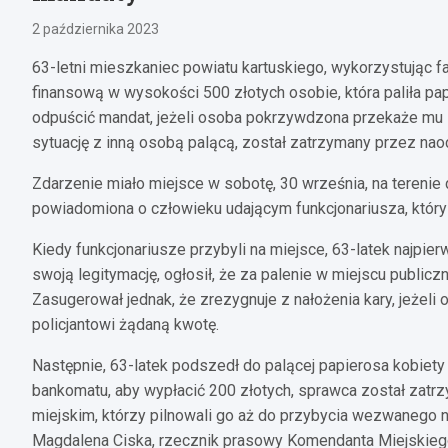
2 października 2023
63-letni mieszkaniec powiatu kartuskiego, wykorzystując fa
finansową w wysokości 500 złotych osobie, która paliła pa
odpuścić mandat, jeżeli osoba pokrzywdzona przekaże mu 
sytuację z inną osobą palącą, został zatrzymany przez na
Zdarzenie miało miejsce w sobotę, 30 września, na tereni
powiadomiona o człowieku udającym funkcjonariusza, który 
Kiedy funkcjonariusze przybyli na miejsce, 63-latek najpi
swoją legitymację, ogłosił, że za palenie w miejscu publi
Zasugerował jednak, że zrezygnuje z nałożenia kary, jeżeli
policjantowi żądaną kwotę.
Następnie, 63-latek podszedł do palącej papierosa kobiety
bankomatu, aby wypłacić 200 złotych, sprawca został zatr
miejskim, którzy pilnowali go aż do przybycia wezwanego na
Magdalena Ciska, rzecznik prasowy Komendanta Miejskiego