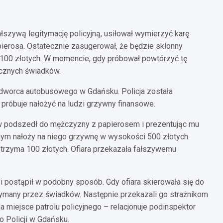
łszywą legitymację policyjną, usiłował wymierzyć karę
pierosa. Ostatecznie zasugerował, że będzie skłonny
100 złotych. W momencie, gdy próbował powtórzyć tę
ocznych świadków.
e dworca autobusowego w Gdańsku. Policja została
próbuje nałożyć na ludzi grzywny finansowe.
erw podszedł do mężczyzny z papierosem i prezentując mu
cznym nałoży na niego grzywnę w wysokości 500 złotych.
 otrzyma 100 złotych. Ofiara przekazała fałszywemu
 i postąpił w podobny sposób. Gdy ofiara skierowała się do
zymany przez świadków. Następnie przekazali go strażnikom
 miejsce patrolu policyjnego – relacjonuje podinspektor
 Policji w Gdańsku.