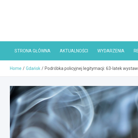
Skip
to
content
STRONA GŁÓWNA
AKTUALNOŚCI
WYDARZENIA
R
Home
Gdańsk
Podróbka policyjnej legitymacji: 63-latek wyst