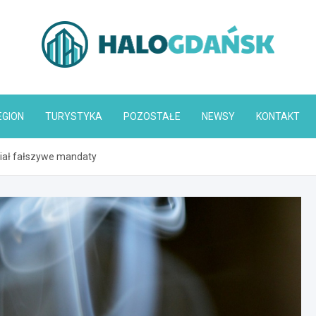
HaloGdańsk.pl
EGION
TURYSTYKA
POZOSTAŁE
NEWSY
KONTAKT
awiał fałszywe mandaty