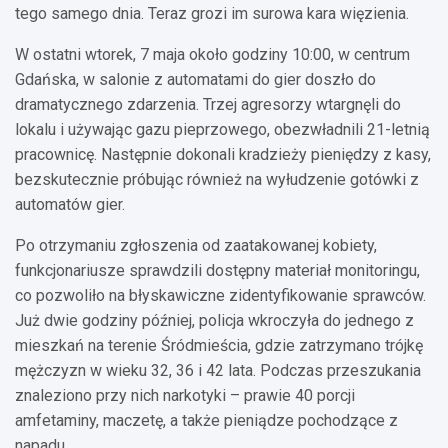
tego samego dnia. Teraz grozi im surowa kara więzienia.
W ostatni wtorek, 7 maja około godziny 10:00, w centrum
Gdańska, w salonie z automatami do gier doszło do
dramatycznego zdarzenia. Trzej agresorzy wtargnęli do
lokalu i używając gazu pieprzowego, obezwładnili 21-letnią
pracownicę. Następnie dokonali kradzieży pieniędzy z kasy,
bezskutecznie próbując również na wyłudzenie gotówki z
automatów gier.
Po otrzymaniu zgłoszenia od zaatakowanej kobiety,
funkcjonariusze sprawdzili dostępny materiał monitoringu,
co pozwoliło na błyskawiczne zidentyfikowanie sprawców.
Już dwie godziny później, policja wkroczyła do jednego z
mieszkań na terenie Śródmieścia, gdzie zatrzymano trójkę
mężczyzn w wieku 32, 36 i 42 lata. Podczas przeszukania
znaleziono przy nich narkotyki – prawie 40 porcji
amfetaminy, maczetę, a także pieniądze pochodzące z
napadu.