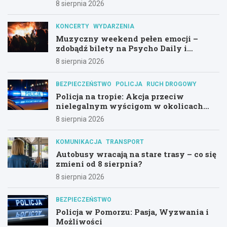
8 sierpnia 2026
KONCERTY
WYDARZENIA
Muzyczny weekend pełen emocji –
zdobądź bilety na Psycho Daily i
Alternatywny Las!
8 sierpnia 2026
BEZPIECZEŃSTWO
POLICJA
RUCH DROGOWY
Policja na tropie: Akcja przeciw
nielegalnym wyścigom w okolicach
Hali Olivia
8 sierpnia 2026
KOMUNIKACJA
TRANSPORT
Autobusy wracają na stare trasy – co się
zmieni od 8 sierpnia?
8 sierpnia 2026
BEZPIECZEŃSTWO
Policja w Pomorzu: Pasja, Wyzwania i
Możliwości