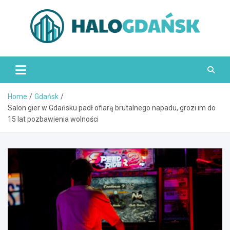
Skip
to
content
HaloGdańsk.pl
Home
Gdańsk
Salon gier w Gdańsku padł ofiarą brutalnego napadu, grozi im do
15 lat pozbawienia wolności