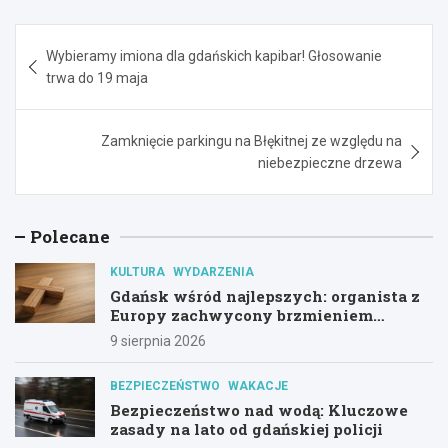
Nawigacja
Wybieramy imiona dla gdańskich kapibar! Głosowanie
wpisu
trwa do 19 maja
Zamknięcie parkingu na Błękitnej ze względu na
niebezpieczne drzewa
Polecane
KULTURA
WYDARZENIA
Gdańsk wśród najlepszych: organista z
Europy zachwycony brzmieniem
kościoła św. Mikołaja
9 sierpnia 2026
BEZPIECZEŃSTWO
WAKACJE
Bezpieczeństwo nad wodą: Kluczowe
zasady na lato od gdańskiej policji