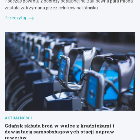
Podczas powrotu z podróży poślubnej na Bali, pewna para młoda
została zatrzymana przez celników na lotnisku…
Przeczytaj
AKTUALNOŚCI
Gdańsk składa broń w walce z kradzieżami i
dewastacją samoobsługowych stacji napraw
rowerów