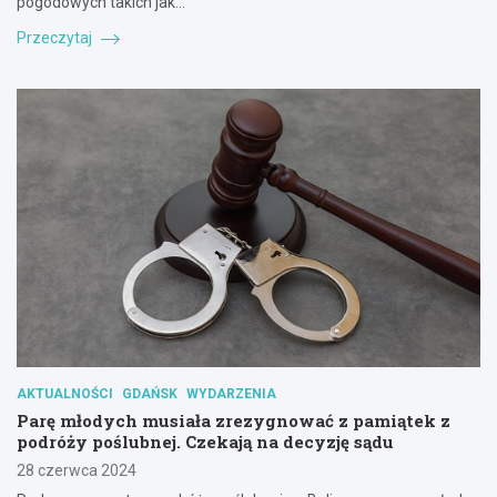
pogodowych takich jak…
Przeczytaj
AKTUALNOŚCI
GDAŃSK
WYDARZENIA
Parę młodych musiała zrezygnować z pamiątek z
podróży poślubnej. Czekają na decyzję sądu
28 czerwca 2024